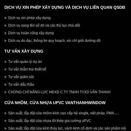
DỊCH VỤ XIN PHÉP XÂY DỰNG VÀ DỊCH VỤ LIÊN QUAN QSDĐ
Dịch vụ xin phép xây dựng
Dịch vụ sang tên sổ đỏ và các thủ tục nhà đất
Dịch vụ hoàn công xây dựng
Dịch vụ đo đạc, thông tin quy hoạch, xin chỉ giới đường đỏ
TƯ VẤN XÂY DỰNG
Tư vấn quản lý dự án
Tư vấn thẩm tra/ thiết kế
Tư vấn giám sát
Tư vấn đấu thầu
CHỨNG CHỈ NĂNG LỰC HĐXD C.TY TNHH TVXD VÂN THANH
CỬA NHÔM, CỬA NHỰA UPVC VANTHANHWINDOW
Sản xuất, lắp đặt cửa nhôm kính cao cấp hệ xingfa, việt pháp, PMA.....
Sản xuất, lắp đặt cửa nhựa lõi thép gia cường uPVC
Sản xuất, lắp đặt cửa kính thủy lực, vách kính cố định và các sản phẩm nội