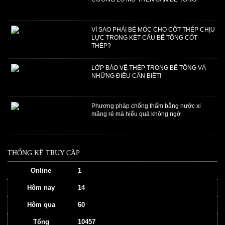
VÌ SAO PHẢI BẺ MÓC CHO CỐT THÉP CHỊU
LỰC TRONG KẾT CẤU BÊ TÔNG CỐT
THÉP?
LỚP BẢO VỆ THÉP TRONG BÊ TÔNG VÀ
NHỮNG ĐIỀU CẦN BIẾT!
Phương pháp chống thấm bằng nước xi
măng rẻ mà hiểu quả không ngờ
THỐNG KÊ TRUY CẬP
Online
1
Hôm nay
14
Hôm qua
60
Tổng
10457