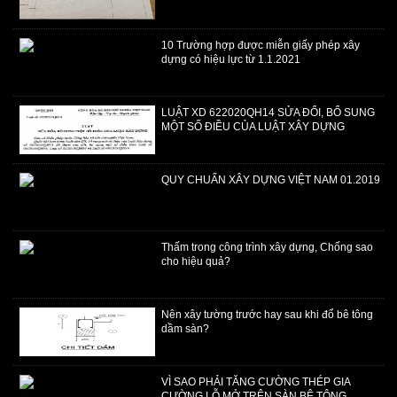
​10 Trường hợp được miễn giấy phép xây
dựng có hiệu lực từ 1.1.2021
LUẬT XD 622020QH14 SỬA ĐỔI, BỔ SUNG
MỘT SỐ ĐIỀU CỦA LUẬT XÂY DỰNG
QUY CHUẨN XÂY DỰNG VIỆT NAM 01.2019
Thấm trong công trình xây dựng, Chống sao
cho hiệu quả?
Nên xây tường trước hay sau khi đổ bê tông
dầm sàn?
VÌ SAO PHẢI TĂNG CƯỜNG THÉP GIA
CƯỜNG LỖ MỞ TRÊN SÀN BÊ TÔNG