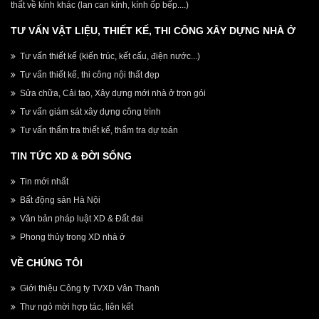
thất về kính khác (lan can kính, kính ốp bếp....)
TƯ VẤN VẬT LIỆU, THIẾT KẾ, THI CÔNG XÂY DỰNG NHÀ Ở
Tư vấn thiết kế (kiến trúc, kết cấu, điện nước...)
Tư vấn thiết kế, thi công nội thất đẹp
Sửa chữa, Cải tạo, Xây dựng mới nhà ở trọn gói
Tư vấn giám sát xây dựng công trình
Tư vấn thẩm tra thiết kế, thẩm tra dự toán
TIN TỨC XD & ĐỜI SỐNG
Tin mới nhất
Bất động sản Hà Nội
Văn bản pháp luật XD & Đất đai
Phong thủy trong XD nhà ở
VỀ CHÚNG TÔI
Giới thiệu Công ty TVXD Vân Thanh
Thư ngỏ mời hợp tác, liên kết