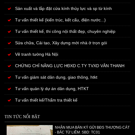
Sản xuất và lắp đặt cửa kính thủy lực và sp từ kính
Tư vấn thiết kế (kiến trúc, kết cấu, điện nước...)
Tư vấn thiết kế, thi công nội thất đẹp, chuyên nghiệp
Sửa chữa, Cải tạo, Xây dựng mới nhà ở trọn gói
Vẽ tranh tường Hà Nội
CHỨNG CHỈ NĂNG LỰC HĐXD C.TY TVXD VÂN THANH
Tư vấn giám sát dân dụng, giao thông, htkt
Tư vấn quản lý dự án dân dụng, HTKT
Tư vấn thiết kế/Thẩm tra thiết kế
TIN TỨC NỔI BẬT
NHẬN MUA BÁN KÝ GỬI BĐS THƯỢNG CÁT
- BẮC TỪ LIÊM. SBD: TC01