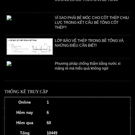
VÌ SAO PHẢI BẺ MÓC CHO CỐT THÉP CHỊU
LỰC TRONG KẾT CẤU BÊ TÔNG CỐT
THÉP?
LỚP BẢO VỆ THÉP TRONG BÊ TÔNG VÀ
NHỮNG ĐIỀU CẦN BIẾT!
Phương pháp chống thấm bằng nước xi
măng rẻ mà hiểu quả không ngờ
THỐNG KÊ TRUY CẬP
Online
1
Hôm nay
6
Hôm qua
60
Tổng
10449