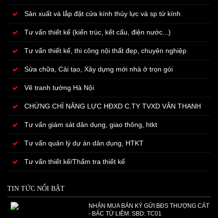
Sản xuất và lắp đặt cửa kính thủy lực và sp từ kính
Tư vấn thiết kế (kiến trúc, kết cấu, điện nước...)
Tư vấn thiết kế, thi công nội thất đẹp, chuyên nghiệp
Sửa chữa, Cải tạo, Xây dựng mới nhà ở trọn gói
Vẽ tranh tường Hà Nội
CHỨNG CHỈ NĂNG LỰC HĐXD C.TY TVXD VÂN THANH
Tư vấn giám sát dân dụng, giao thông, htkt
Tư vấn quản lý dự án dân dụng, HTKT
Tư vấn thiết kế/Thẩm tra thiết kế
TIN TỨC NỔI BẬT
NHẬN MUA BÁN KÝ GỬI BĐS THƯỢNG CÁT
- BẮC TỪ LIÊM. SBD: TC01