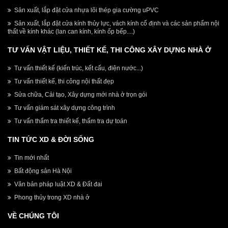
Sản xuất, lắp đặt cửa nhựa lõi thép gia cường uPVC
Sản xuất, lắp đặt cửa kính thủy lực, vách kính cố định và các sản phẩm nội
thất về kính khác (lan can kính, kính ốp bếp....)
TƯ VẤN VẬT LIỆU, THIẾT KẾ, THI CÔNG XÂY DỰNG NHÀ Ở
Tư vấn thiết kế (kiến trúc, kết cấu, điện nước...)
Tư vấn thiết kế, thi công nội thất đẹp
Sửa chữa, Cải tạo, Xây dựng mới nhà ở trọn gói
Tư vấn giám sát xây dựng công trình
Tư vấn thẩm tra thiết kế, thẩm tra dự toán
TIN TỨC XD & ĐỜI SỐNG
Tin mới nhất
Bất động sản Hà Nội
Văn bản pháp luật XD & Đất đai
Phong thủy trong XD nhà ở
VỀ CHÚNG TÔI