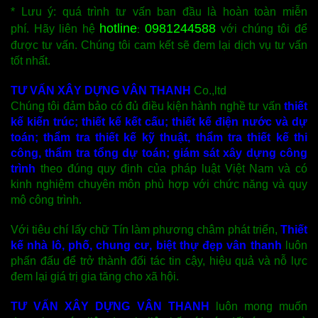
* Lưu ý: quá trình tư vấn ban đầu là hoàn toàn miễn
hotline
0981244588
phí. Hãy liên hệ
với chúng tôi để
:
được tư vấn. Chúng tôi cam kết sẽ đem lại dịch vụ tư vấn
tốt nhất.
TƯ VẤN XÂY DỰNG VÂN THANH
Co.,ltd
Chúng tôi đảm bảo có đủ điều kiện hành nghề tư vấn
thiết
kế kiến trúc
;
thiết kế kết cấu
;
thiết kế điện nước và dự
toán
; thẩm tra thiết kế kỹ thuật, thẩm tra thiết kế thi
công, thẩm tra tổng dự toán;
giám sát xây dựng công
trình
theo đúng quy định của pháp luật Việt Nam và có
kinh nghiệm chuyên môn phù hợp với chức năng và quy
mô công trình.
Với tiêu chí lấy chữ Tín làm phương châm phát triển,
Thiết
kế nhà lô, phố, chung cư, biệt thự đẹp vân thanh
luôn
phấn đấu để trở thành đối tác tin cậy, hiệu quả và nỗ lực
đem lại giá trị gia tăng cho xã hội.
TƯ VẤN XÂY DỰNG VÂN THANH
luôn mong muốn