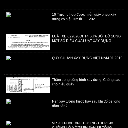
​10 Trường hợp được miễn giấy phép xây
dựng có hiệu lực từ 1.1.2021
LUẬT XD 622020QH14 SỬA ĐỔI, BỔ SUNG
MỘT SỐ ĐIỀU CỦA LUẬT XÂY DỰNG
QUY CHUẨN XÂY DỰNG VIỆT NAM 01.2019
Thấm trong công trình xây dựng, Chống sao
cho hiệu quả?
Nên xây tường trước hay sau khi đổ bê tông
dầm sàn?
VÌ SAO PHẢI TĂNG CƯỜNG THÉP GIA
CƯỜNG LỖ MỞ TRÊN SÀN BÊ TÔNG