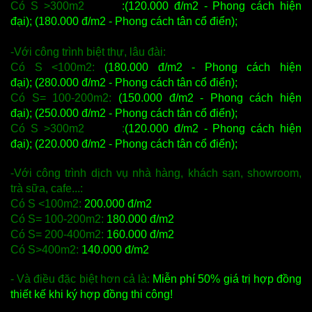
Có S >300m2
:(120.000 đ/m2 - Phong cách hiện
đại);
(180.000 đ/m2 - Phong cách tân cổ điển);
-Với công trình biệt thự, lâu đài:
Có S <100m2:
(180.000 đ/m2 - Phong cách hiện
đại); (280.000 đ/m2 - Phong cách tân cổ điển);
Có S= 100-200m2:
(150.000 đ/m2 - Phong cách hiện
đại); (250.000 đ/m2 - Phong cách tân cổ điển);
Có S >300m2 :
(120.000 đ/m2 - Phong cách hiện
đại); (220.000 đ/m2 - Phong cách tân cổ điển);
-Với công trình dịch vụ nhà hàng, khách sạn, showroom,
trà sữa, cafe...:
Có S <100m2:
200.000 đ/m2
Có S= 100-200m2:
180.000 đ/m2
Có S= 200-400m2:
160.000 đ/m2
Có S>400m2:
140.000 đ/m2
- Và điều đặc biệt hơn cả là:
Miễn phí 50% giá trị hợp đồng
thiết kế khi ký hợp đồng thi công!