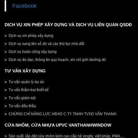
Facebook
DỊCH VỤ XIN PHÉP XÂY DỰNG VÀ DỊCH VỤ LIÊN QUAN QSDĐ
Dịch vụ xin phép xây dựng
Dịch vụ sang tên sổ đỏ và các thủ tục nhà đất
Dịch vụ hoàn công xây dựng
Dịch vụ đo đạc, thông tin quy hoạch, xin chỉ giới đường đỏ
TƯ VẤN XÂY DỰNG
Tư vấn quản lý dự án
Tư vấn thẩm tra/ thiết kế
Tư vấn giám sát
Tư vấn đấu thầu
CHỨNG CHỈ NĂNG LỰC HĐXD C.TY TNHH TVXD VÂN THANH
CỬA NHÔM, CỬA NHỰA UPVC VANTHANHWINDOW
Sản xuất, lắp đặt cửa nhôm kính cao cấp hệ xingfa, việt pháp, PMA.....