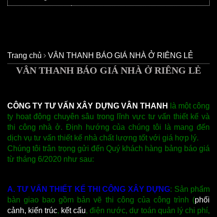
Trang chủ
VÂN THANH BÁO GIÁ NHÀ Ở RIÊNG LẺ
VÂN THANH BÁO GIÁ NHÀ Ở RIÊNG LẺ
CÔNG TY TƯ VẤN XÂY DỰNG VÂN THANH
là một công
ty hoạt động chuyên sâu trong lĩnh vực tư vấn thiết kế và
thi công nhà ở. Định hướng của chúng tôi là mang đến
dịch vụ tư vấn thiết kế nhà chất lượng tốt với giá hợp lý.
Chúng tôi trân trọng gửi đến Quý khách hàng bảng báo giá
từ tháng 6/2020 như sau:
A. TƯ VẤN THIẾT KẾ THI CÔNG XÂY DỰNG
: Sản phẩm
bàn giao bao gồm bản vẽ thi công của công trình (
phối
cảnh, kiến trúc
,
kết cấu
, điện nước, dự toán quản lý chi phí,