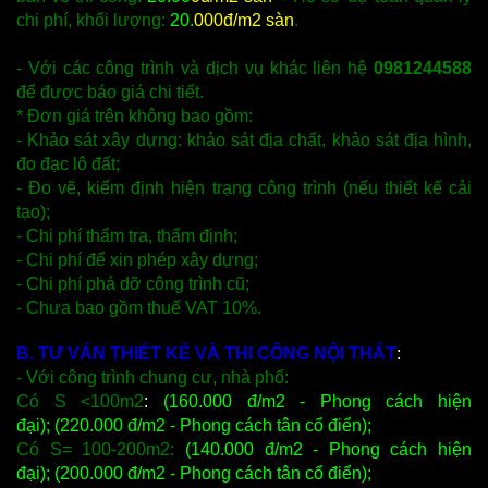
chi phí, khối lượng:
20.
000đ/m2 sàn
.
- Với các công trình và dịch vụ khác liên hệ
0981244588
để được báo giá chi tiết.
* Đơn giá trên không bao gồm:
- Khảo sát xây dựng: khảo sát địa chất, khảo sát địa hình,
đo đạc lô đất;
- Đo vẽ, kiểm định hiện trạng công trình (nếu thiết kế cải
tạo);
- Chi phí thẩm tra, thẩm định;
- Chi phí để xin phép xây dựng;
- Chi phí phá dỡ công trình cũ;
- Chưa bao gồm thuế VAT 10%.
B. TƯ VẤN THIẾT KẾ VÀ THI CÔNG NỘI THẤT
:
- Với công trình chung cư, nhà phố:
Có S <100m2
:
(160.000 đ/m2 - Phong cách hiện
đại);
(220.000 đ/m2 - Phong cách tân cổ điển);
Có S= 100-200m2:
(140.000 đ/m2 - Phong cách hiện
đại);
(200.000 đ/m2 - Phong cách tân cổ điển);