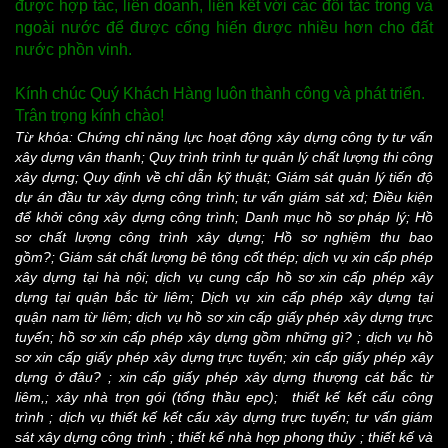
được hợp tác, liên doanh, liên kết với các đối tác trong và
ngoài nước để được cống hiến được nhiều hơn cho đất
nước phồn vinh.
Kính chúc Quý Khách Hàng luôn thành công và phát triển.
Trân trọng kính chào!
Từ khóa:
Chứng chỉ năng lực hoạt động xây dựng công ty tư vấn
xây dựng vân thanh
;
Quy trình trình tự quản lý chất lượng thi công
xây dựng
;
Quy định về chỉ dẫn kỹ thuật
;
Giám sát quản lý tiến độ
dự án đầu tư xây dựng công trình
;
tư vấn giám sát xd
;
Điều kiện
để khởi công xây dựng công trình
;
Danh mục hồ sơ pháp lý
;
Hồ
sơ chất lượng công trình xây dựng
;
Hồ sơ nghiệm thu bao
gồm?
;
Giám sát chất lượng bê tông cốt thép
;
dịch vụ xin cấp phép
xây dựng tại hà nội
;
dịch vụ cung cấp hồ sơ xin cấp phép xây
dựng tại quận bắc từ liêm
;
Dịch vụ xin cấp phép xây dựng tại
quận nam từ liêm
;
dịch vụ hồ sơ xin cấp giấy phép xây dựng trực
tuyến
;
hồ sơ xin cấp phép xây dựng gồm những gì?
;
dịch vụ hồ
sơ xin cấp giấy phép xây dựng trực tuyến
;
xin cấp giấy phép xây
dựng ở đâu?
;
xin cấp giấy phép xây dựng thượng cát bắc từ
liêm
,;
xây nhà trọn gói (tổng thầu epc)
;
thiết kế kết cấu công
trình
;
dịch vụ thiết kế kết cấu xây dựng trực tuyến
;
tư vấn giám
sát xây dựng công trình
;
thiết kế nhà hợp phong thủy
;
thiết kế và