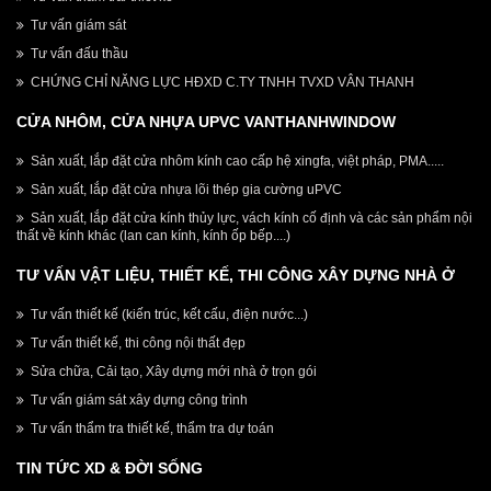
Tư vấn giám sát
Tư vấn đấu thầu
CHỨNG CHỈ NĂNG LỰC HĐXD C.TY TNHH TVXD VÂN THANH
CỬA NHÔM, CỬA NHỰA UPVC VANTHANHWINDOW
Sản xuất, lắp đặt cửa nhôm kính cao cấp hệ xingfa, việt pháp, PMA.....
Sản xuất, lắp đặt cửa nhựa lõi thép gia cường uPVC
Sản xuất, lắp đặt cửa kính thủy lực, vách kính cố định và các sản phẩm nội
thất về kính khác (lan can kính, kính ốp bếp....)
TƯ VẤN VẬT LIỆU, THIẾT KẾ, THI CÔNG XÂY DỰNG NHÀ Ở
Tư vấn thiết kế (kiến trúc, kết cấu, điện nước...)
Tư vấn thiết kế, thi công nội thất đẹp
Sửa chữa, Cải tạo, Xây dựng mới nhà ở trọn gói
Tư vấn giám sát xây dựng công trình
Tư vấn thẩm tra thiết kế, thẩm tra dự toán
TIN TỨC XD & ĐỜI SỐNG