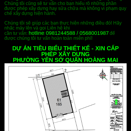
Chúng tôi cũng sẽ tư vấn cho bạn hiểu rõ những phần
được phép xây dựng hay sửa chữa mà không vi phạm quy
chế xây dựng hiện hành.
Chúng tôi sẽ giúp các bạn thực hiện những điều đó! Hãy
nhấc máy lên và gọi Liên hệ khi
hotline
0981244588 / 0568001987
cần tư vấn:
để
:
được chúng tôi tư vấn hoàn toàn miễn phí!
DỰ ÁN TIÊU BIỂU THIẾT KẾ - XIN CẤP
PHÉP XÂY DỰNG
PHƯỜNG YÊN SỞ QUẬN HOÀNG MAI