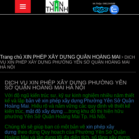
Mr.Thiệp: 0981244588
Trang chủ
XIN PHÉP XÂY DỰNG QUẬN HOÀNG MAI
DỊCH
VỤ XIN PHÉP XÂY DỰNG PHƯỜNG YÊN SỞ QUẬN HOÀNG MAI
HÀ NỘI
DỊCH VỤ XIN PHÉP XÂY DỰNG PHƯỜNG YÊN
SỞ QUẬN HOÀNG MAI HÀ NỘI
Với độ ngũ kiến trúc sư, kỹ sư kinh nghiệm nhiều năm thiết
kế và lập
bản vẽ xin phép xây dựng
Phường Yên Sở Quận
Hoàng Mai
. Hiểu rõ và nắm vững các quy định về thiết kế
kiến trúc,
mật độ xây dựng
....trong khu đô thị hiện hữu
phường Yên Sở Quận Hoàng Mai Tp. Hà Nội.
Chúng tôi sẽ giúp bạn có một bản vẽ
xin phép xây
dựng
theo đúng Quy hoạch của Phường Yên Sở Quận
Hoàng Mai và tận dụng tối đa diện tích, số tầng xây dựng.