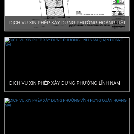
DỊCH VỤ XIN PHÉP XÂY DỰNG PHƯỜNG HOÀNG LIỆT
QUẬN HOÀNG MAI
DỊCH VỤ XIN PHÉP XÂY DỰNG PHƯỜNG LĨNH NAM
QUẬN HOÀNG MAI