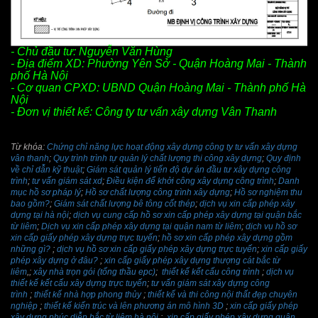
- Chủ đầu tư: Nguyễn Văn Hùng
- Địa điểm XD: Phường Yên Sở - Quận Hoàng Mai - Thành
phố Hà Nội
- Cơ quan CPXD: UBND Quận Hoàng Mai - Thành phố Hà
Nội
- Đơn vị thiết kế: Công ty tư vấn xây dựng Vân Thanh
Từ khóa:
Chứng chỉ năng lực hoạt động xây dựng công ty tư vấn xây dựng
vân thanh
;
Quy trình trình tự quản lý chất lượng thi công xây dựng
;
Quy định
về chỉ dẫn kỹ thuật
;
Giám sát quản lý tiến độ dự án đầu tư xây dựng công
trình
;
tư vấn giám sát xd
;
Điều kiện để khởi công xây dựng công trình
;
Danh
mục hồ sơ pháp lý
;
Hồ sơ chất lượng công trình xây dựng
;
Hồ sơ nghiệm thu
bao gồm?
;
Giám sát chất lượng bê tông cốt thép
;
dịch vụ xin cấp phép xây
dựng tại hà nội
;
dịch vụ cung cấp hồ sơ xin cấp phép xây dựng tại quận bắc
từ liêm
;
Dịch vụ xin cấp phép xây dựng tại quận nam từ liêm
;
dịch vụ hồ sơ
xin cấp giấy phép xây dựng trực tuyến
;
hồ sơ xin cấp phép xây dựng gồm
những gì?
;
dịch vụ hồ sơ xin cấp giấy phép xây dựng trực tuyến
;
xin cấp giấy
phép xây dựng ở đâu?
;
xin cấp giấy phép xây dựng thượng cát bắc từ
liêm
,;
xây nhà trọn gói (tổng thầu epc)
;
thiết kế kết cấu công trình
;
dịch vụ
thiết kế kết cấu xây dựng trực tuyến
;
tư vấn giám sát xây dựng công
trình
;
thiết kế nhà hợp phong thủy
;
thiết kế và thi công nội thất đẹp chuyên
nghiệp
;
thiết kế kiến trúc và lên phương án mô hình 3D
;
xin cấp giấy phép
xây dựng phúc diễn bắc từ liêm hà nội
;
xin cấp giấy phép xây dựng quận