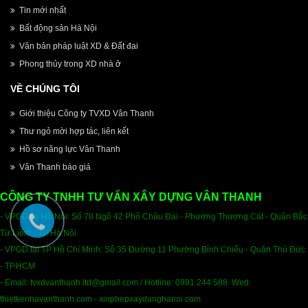
Tin mới nhất
Bất động sản Hà Nội
Văn bản pháp luật XD & Đất đai
Phong thủy trong XD nhà ở
VỀ CHÚNG TÔI
Giới thiệu Công ty TVXD Vân Thanh
Thư ngỏ mời hợp tác, liên kết
Hồ sơ năng lực Vân Thanh
Vân Thanh báo giá
CÔNG TY TNHH TƯ VẤN XÂY DỰNG VÂN THANH
- VPGD tại Hà Nội: Số 78 Ngõ 42 Phố Châu Đài - Phường Thượng Cát - Quận Bắc
Từ Liêm - TP Hà Nôi
- VPGD tại TP Hồ Chí Minh: Số 35 Đường 11 Phường Bỉnh Chiểu - Quận Thủ Đức
- TP.HCM
- Email
:
tvxdvanthanh.ltd@gmail.com /
Hotline: 0981 244 588. Wed:
thietkenhavanthanh.com - xinphepxaydunghanoi.com