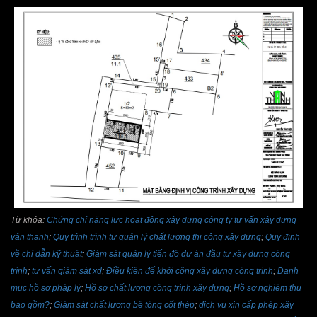
Từ khóa:
Chứng chỉ năng lực hoạt động xây dựng công ty tư vấn xây dựng
vân thanh
;
Quy trình trình tự quản lý chất lượng thi công xây dựng
;
Quy định
về chỉ dẫn kỹ thuật
;
Giám sát quản lý tiến độ dự án đầu tư xây dựng công
trình
;
tư vấn giám sát xd
;
Điều kiện để khởi công xây dựng công trình
;
Danh
mục hồ sơ pháp lý
;
Hồ sơ chất lượng công trình xây dựng
;
Hồ sơ nghiệm thu
bao gồm?
;
Giám sát chất lượng bê tông cốt thép
;
dịch vụ xin cấp phép xây