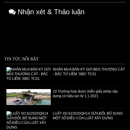
Nhận xét & Thảo luận
TIN TỨC NỔI BẬT
NHẬN MUA BÁN KÝ GỬI BĐS THƯỢNG CÁT
- BẮC TỪ LIÊM. SBD: TC01
​10 Trường hợp được miễn giấy phép xây
dựng có hiệu lực từ 1.1.2021
LUẬT XD 622020QH14 SỬA ĐỔI, BỔ SUNG
MỘT SỐ ĐIỀU CỦA LUẬT XÂY DỰNG