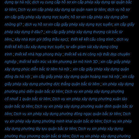
dựng tại hà nội
;
dịch vụ cung cấp hồ sơ xin cấp phép xây dựng tại quận bắc
từ liêm
;
Dịch vụ xin cấp phép xây dựng tại quận nam từ liêm
;
dịch vụ hồ sơ
xin cấp giấy phép xây dựng trực tuyến
;
hồ sơ xin cấp phép xây dựng gồm
những gì?
;
dịch vụ hồ sơ xin cấp giấy phép xây dựng trực tuyến
;
xin cấp giấy
phép xây dựng ở đâu?
;
xin cấp giấy phép xây dựng thượng cát bắc từ
liêm
,;
xây nhà trọn gói (tổng thầu epc)
;
thiết kế kết cấu công trình
;
dịch vụ
thiết kế kết cấu xây dựng trực tuyến
;
tư vấn giám sát xây dựng công
trình
;
thiết kế nhà hợp phong thủy
;
thiết kế và thi công nội thất đẹp chuyên
nghiệp
;
thiết kế kiến trúc và lên phương án mô hình 3D
;
xin cấp giấy phép
xây dựng phúc diễn bắc từ liêm hà nội
;
xin cấp giấy phép xây dựng quận
đống đa hà nội
;
xin cấp giấy phép xây dựng quận hoàng mai hà nội
;
xin cấp
giấy phép xây dựng phường đức thắng quận bắc từ liêm
;
xin phép xây dựng
phường phú diến quận bắc từ liêm
;
Dịch vụ xin phép xây dựng phường
cổ nhuế 1 quận bắc từ liêm
;
Dịch vụ xin phép xây dựng phường xuân tảo
quận bắc từ liêm
;
Dịch vụ xin phép xây dựng phường xuân đỉnh quận bắc từ
liêm
;
Dịch vụ xin phép xây dựng phường đông ngạc quận bắc từ liêm
;
Dịch
vụ xin phép xây dựng phường minh khai quận bắc từ liêm
;
Dịch vụ xin phép
xây dựng phường tây tựu quận bắc từ liêm
;
Dịch vụ xin phép xây dựng
phường thụy phương quận bắc từ liêm
;
Dịch vụ xin phép xây dựng phường