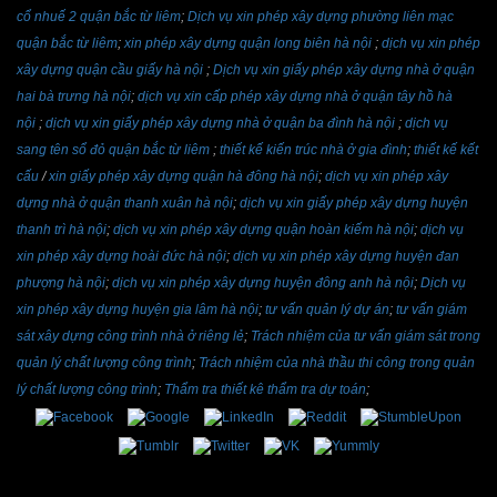
cổ nhuế 2 quận bắc từ liêm
;
Dịch vụ xin phép xây dựng phường liên mạc
quận bắc từ liêm
;
xin phép xây dựng quận long biên hà nội
;
dịch vụ xin phép
xây dựng quận cầu giấy hà nội
;
Dịch vụ xin giấy phép xây dựng nhà ở quận
hai bà trưng hà nội
;
dịch vụ xin cấp phép xây dựng nhà ở quận tây hồ hà
nội
;
dịch vụ xin giấy phép xây dựng nhà ở quận ba đình hà nội
;
dịch vụ
sang tên sổ đỏ quận bắc từ liêm
;
thiết kế kiến trúc nhà ở gia đình
;
thiết kế kết
cấu
/
xin giấy phép xây dựng quận hà đông hà nội
;
dịch vụ xin phép xây
dựng nhà ở quận thanh xuân hà nội
;
dịch vụ xin giấy phép xây dựng huyện
thanh trì hà nội
;
dịch vụ xin phép xây dựng quận hoàn kiếm hà nội
;
dịch vụ
xin phép xây dựng hoài đức hà nội
;
dịch vụ xin phép xây dựng huyện đan
phượng hà nội
;
dịch vụ xin phép xây dựng huyện đông anh hà nội
;
Dịch vụ
xin phép xây dựng huyện gia lâm hà nội
;
tư vấn quản lý dự án
;
tư vấn giám
sát xây dựng công trình nhà ở riêng lẻ
;
Trách nhiệm của tư vấn giám sát trong
quản lý chất lượng công trình
;
Trách nhiệm của nhà thầu thi công trong quản
lý chất lượng công trình
;
Thẩm tra thiết kê thẩm tra dự toán
;