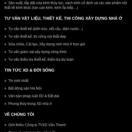
Sản xuất, lắp đặt cửa kính thủy lực, vách kính cố định và các sản phẩm nội
thất về kính khác (lan can kính, kính ốp bếp....)
TƯ VẤN VẬT LIỆU, THIẾT KẾ, THI CÔNG XÂY DỰNG NHÀ Ở
Tư vấn thiết kế (kiến trúc, kết cấu, điện nước...)
Tư vấn thiết kế, thi công nội thất đẹp
Sửa chữa, Cải tạo, Xây dựng mới nhà ở trọn gói
Tư vấn giám sát xây dựng công trình
Tư vấn thẩm tra thiết kế, thẩm tra dự toán
TIN TỨC XD & ĐỜI SỐNG
Tin mới nhất
Bất động sản Hà Nội
Văn bản pháp luật XD & Đất đai
Phong thủy trong XD nhà ở
VỀ CHÚNG TÔI
Giới thiệu Công ty TVXD Vân Thanh