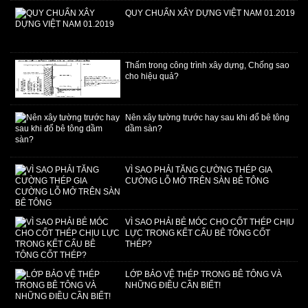
QUY CHUẨN XÂY DỰNG VIỆT NAM 01.2019
Thấm trong công trình xây dựng, Chống sao
cho hiệu quả?
Nên xây tường trước hay sau khi đổ bê tông
dầm sàn?
VÌ SAO PHẢI TĂNG CƯỜNG THÉP GIA
CƯỜNG LỖ MỞ TRÊN SÀN BÊ TÔNG
VÌ SAO PHẢI BẺ MÓC CHO CỐT THÉP CHỊU
LỰC TRONG KẾT CẤU BÊ TÔNG CỐT
THÉP?
LỚP BẢO VỆ THÉP TRONG BÊ TÔNG VÀ
NHỮNG ĐIỀU CẦN BIẾT!