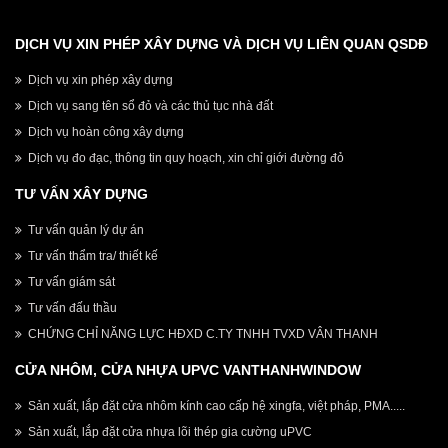
DỊCH VỤ XIN PHÉP XÂY DỰNG VÀ DỊCH VỤ LIÊN QUAN QSDĐ
Dịch vụ xin phép xây dựng
Dịch vụ sang tên sổ đỏ và các thủ tục nhà đất
Dịch vụ hoàn công xây dựng
Dịch vụ đo đạc, thông tin quy hoạch, xin chỉ giới đường đỏ
TƯ VẤN XÂY DỰNG
Tư vấn quản lý dự án
Tư vấn thẩm tra/ thiết kế
Tư vấn giám sát
Tư vấn đấu thầu
CHỨNG CHỈ NĂNG LỰC HĐXD C.TY TNHH TVXD VÂN THANH
CỬA NHÔM, CỬA NHỰA UPVC VANTHANHWINDOW
Sản xuất, lắp đặt cửa nhôm kính cao cấp hệ xingfa, việt pháp, PMA.....
Sản xuất, lắp đặt cửa nhựa lõi thép gia cường uPVC