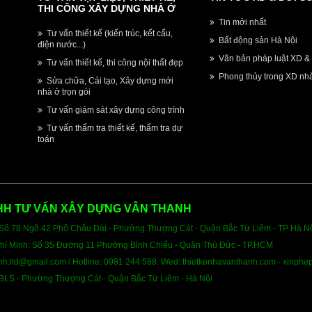
THI CÔNG XÂY DỰNG NHÀ Ở
Tin mới nhất
Tư vấn thiết kế (kiến trúc, kết cấu,
Bất động sản Hà Nội
điện nước...)
Văn bản pháp luật XD & 
Tư vấn thiết kế, thi công nội thất đẹp
Phong thủy trong XD nh
Sửa chữa, Cải tạo, Xây dựng mới
nhà ở trọn gói
Tư vấn giám sát xây dựng công trình
Tư vấn thẩm tra thiết kế, thẩm tra dự
toán
HH TƯ VẤN XÂY DỰNG VÂN THANH
: Số 78 Ngõ 42 Phố Châu Đài - Phường Thượng Cát - Quận Bắc Từ Liêm - TP Hà N
Chí Minh: Số 35 Đường 11 Phường Bỉnh Chiểu - Quận Thủ Đức - TP.HCM
nh.ltd@gmail.com /
Hotline: 0981 244 588. Wed: thietkenhavanthanh.com - xinph
BLS - Phường Thượng Cát - Quận Bắc Từ Liêm - Hà Nội