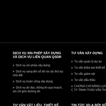
DỊCH VỤ XIN PHÉP XÂY DỰNG
TƯ VẤN XÂY DỰNG
VÀ DỊCH VỤ LIÊN QUAN QSDĐ
Tư vấn quản lý dự án
Dịch vụ xin phép xây dựng
Tư vấn thẩm tra/ thiết kế
Dịch vụ sang tên sổ đỏ và các thủ tục
Tư vấn giám sát
nhà đất
Tư vấn đấu thầu
Dịch vụ hoàn công xây dựng
CHỨNG CHỈ NĂNG LỰ
Dịch vụ đo đạc, thông tin quy hoạch,
C.TY TNHH TVXD VÂN T
xin chỉ giới đường đỏ
TƯ VẤN VẬT LIỆU, THIẾT KẾ,
TIN TỨC XD & ĐỜI S