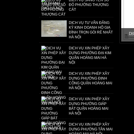
DỊCH VỤ SANG TÊN SỔ
ĐỎ PHƯỜNG THƯỢNG
CÁT
DỊCH VỤ TƯ VẤN ĐĂNG
KÝ KINH DOANH HỘ GIA
ĐÌNH TRỌN GÓI RẺ NHẤT
DỊ
HÀ NỘI
DỊCH VỤ XIN PHÉP XÂY
DỰNG PHƯỜNG ĐẠI KIM
QUẬN HOÀNG MAI HÀ
NỘI
DỊCH VỤ XIN PHÉP XÂY
DỰNG PHƯỜNG ĐỊNH
CÔNG QUẬN HOÀNG MAI
HÀ NỘI
DỊCH VỤ XIN PHÉP XÂY
DỰNG PHƯỜNG GIÁP
BÁT QUẬN HOÀNG MAI
HÀ NỘI
DỊCH VỤ XIN PHÉP XÂY
DỰNG PHƯỜNG TÂN MAI