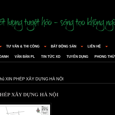
TƯ VẤN & THI CÔNG
BẤT ĐỘNG SẢN
LIÊN HỆ
DOANH
VĂN BẢN PL
TIN TỨC XD
TUYỂN DỤNG
PHONG THỦ
chủ
XIN PHÉP XÂY DỰNG HÀ NỘI
PHÉP XÂY DỰNG HÀ NỘI