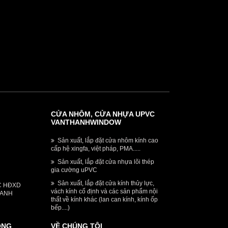
CỬA NHÔM, CỬA NHỰA UPVC
VANTHANHWINDOW
Sản xuất, lắp đặt cửa nhôm kính cao
cấp hệ xingfa, việt pháp, PMA.....
Sản xuất, lắp đặt cửa nhựa lõi thép
gia cường uPVC
Sản xuất, lắp đặt cửa kính thủy lực,
C HĐXD
vách kính cố định và các sản phẩm nội
HANH
thất về kính khác (lan can kính, kính ốp
bếp....)
ỐNG
VỀ CHÚNG TÔI