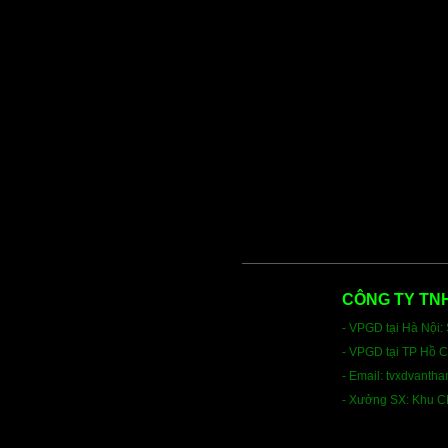
CÔNG TY TN
- VPGD tại Hà Nội
- VPGD tại TP Hồ 
- Email
:
tvxdvantha
- Xưởng SX: Khu C