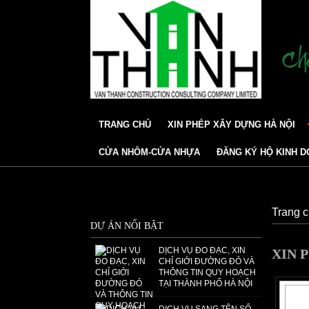
TRANG CHỦ
XIN PHÉP XÂY DỰNG HÀ NỘI
CỬA NHÔM-CỬA NHỰA
ĐĂNG KÝ HỘ KINH 
Trang 
DỰ ÁN NỔI BẬT
DỊCH VỤ ĐO ĐẠC, XIN
XIN 
CHỈ GIỚI ĐƯỜNG ĐỎ VÀ
THÔNG TIN QUY HOẠCH
TẠI THÀNH PHỐ HÀ NỘI