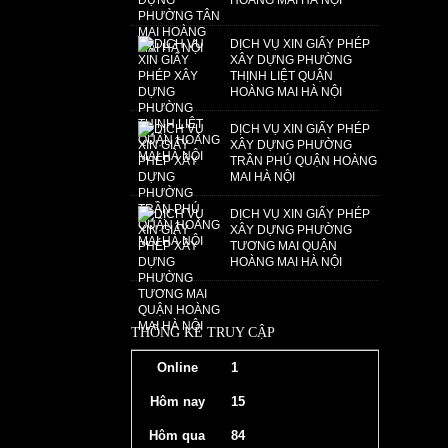
HOÀNG MAI HÀ NỘI
DỊCH VỤ XIN GIẤY PHÉP
XÂY DỰNG PHƯỜNG
THỊNH LIỆT QUẬN
HOÀNG MAI HÀ NỘI
DỊCH VỤ XIN GIẤY PHÉP
XÂY DỰNG PHƯỜNG
TRẦN PHÚ QUẬN HOÀNG
MAI HÀ NỘI
DỊCH VỤ XIN GIẤY PHÉP
XÂY DỰNG PHƯỜNG
TƯƠNG MAI QUẬN
HOÀNG MAI HÀ NỘI
THỐNG KÊ TRUY CẬP
Online
1
Hôm nay
15
Hôm qua
84