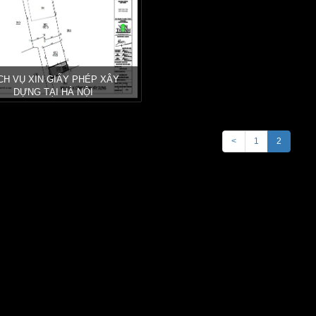
CH VỤ XIN GIẤY PHÉP XÂY
DỰNG TẠI HÀ NỘI
<
1
2