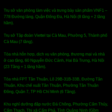
Trụ sở văn phòng làm việc và trưng bày sản phẩm VNF1 –
778 Đường láng, Quận Đống Đa, Hà Nội (8 tầng + 2 tầng
hầm).
Trụ sở Tập đoàn Viettel tại Cà Mau, Phường 5, Thành phố
Cà Mau (7 tầng).
Tòa nhà hỗn hợp, dịch vụ văn phòng, thương mại và nhà
ở cao tầng, 60 Nguyễn Đức Cảnh, Hai Bà Trưng, Hà Nội
(23 Tầng + 1 tầng hầm).
Tòa nhà FPT Tân Thuận, Lô 29B-31B-33B, Đường Tân
Thuận, Khu chế xuất Tân Thuận, Phường Tân Thuận
Đông, Quận 7, TP Hồ Chí Minh (6 Tầng).
Khu nghỉ dưỡng đập nước Đá Chông, Phường Cẩm Thủy,
Cẩm Thạch, Thị xã Cẩm Phả, Tỉnh Quảng Ninh (Gồm