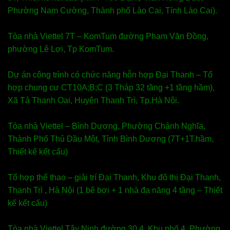
Phường Nam Cường, Thành phố Lào Cai, Tính Lào Cai).
Tòa nhà Viettel 7T – KomTum đường Phạm Văn Đồng,
phường Lê Lợi, Tp KomTum.
Dự án công trình có chức năng hỗn hợp Đại Thanh – Tổ
hợp chung cư CT10A;B;C (3 Tháp 32 tầng +1 tầng hầm),
Xã Tả Thanh Oai, Huyện Thanh Trì, Tp.Hà Nội.
Tòa nhà Viettel – Bình Dương, Phường Chánh Nghĩa,
Thành Phố Thủ Dầu Một, Tỉnh Bình Dương (7T+1T.hầm,
Thiết kế kết cấu)
Tổ hợp thể thao – giải trí Đại Thanh, Khu đô thị Đại Thanh,
Thanh Trì , Hà Nội (1 bê bơi + 1 nhà đa năng 4 tầng – Thiết
kế kết cấu)
Tòa nhà Viettel Tây Ninh đường 30.4, Khu phố 4, Phường