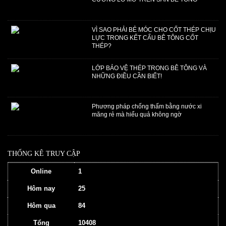
VÌ SAO PHẢI BẺ MÓC CHO CỐT THÉP CHỊU
LỰC TRONG KẾT CẤU BÊ TÔNG CỐT
THÉP?
LỚP BẢO VỆ THÉP TRONG BÊ TÔNG VÀ
NHỮNG ĐIỀU CẦN BIẾT!
Phương pháp chống thấm bằng nước xi
măng rẻ mà hiểu quả không ngờ
THỐNG KÊ TRUY CẬP
Online
1
Hôm nay
25
Hôm qua
84
Tổng
10408