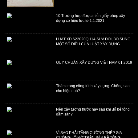
​10 Trường hợp được miễn giấy phép xây
dựng có hiệu lực từ 1.1.2021
LUẬT XD 622020QH14 SỬA ĐỔI, BỔ SUNG
MỘT SỐ ĐIỀU CỦA LUẬT XÂY DỰNG
QUY CHUẨN XÂY DỰNG VIỆT NAM 01.2019
Thấm trong công trình xây dựng, Chống sao
cho hiệu quả?
Nên xây tường trước hay sau khi đổ bê tông
dầm sàn?
VÌ SAO PHẢI TĂNG CƯỜNG THÉP GIA
CƯỜNG LỖ MỞ TRÊN SÀN BÊ TÔNG