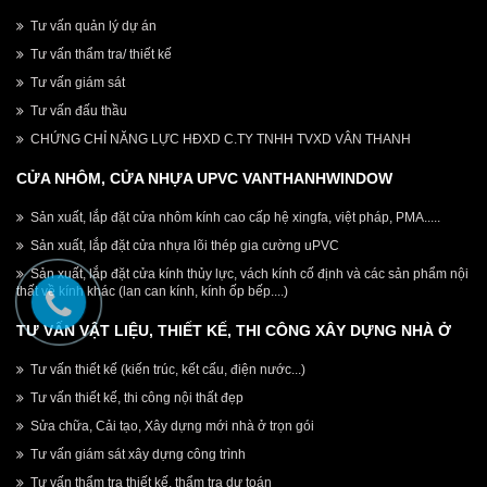
Tư vấn quản lý dự án
Tư vấn thẩm tra/ thiết kế
Tư vấn giám sát
Tư vấn đấu thầu
CHỨNG CHỈ NĂNG LỰC HĐXD C.TY TNHH TVXD VÂN THANH
CỬA NHÔM, CỬA NHỰA UPVC VANTHANHWINDOW
Sản xuất, lắp đặt cửa nhôm kính cao cấp hệ xingfa, việt pháp, PMA.....
Sản xuất, lắp đặt cửa nhựa lõi thép gia cường uPVC
Sản xuất, lắp đặt cửa kính thủy lực, vách kính cố định và các sản phẩm nội
thất về kính khác (lan can kính, kính ốp bếp....)
TƯ VẤN VẬT LIỆU, THIẾT KẾ, THI CÔNG XÂY DỰNG NHÀ Ở
Tư vấn thiết kế (kiến trúc, kết cấu, điện nước...)
Tư vấn thiết kế, thi công nội thất đẹp
Sửa chữa, Cải tạo, Xây dựng mới nhà ở trọn gói
Tư vấn giám sát xây dựng công trình
Tư vấn thẩm tra thiết kế, thẩm tra dự toán