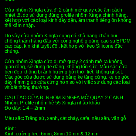
Cửa nhôm Xingfa cửa đi 2 cánh mở quay các âm cách
nhiệt tốt do sử dụng đúng profile nhôm Xinga chính hãng,
kết hợp với các loại kính dày dặn, âm thanh tiếng ồn không
thể xâm nhập.
Do vậy cửa nhôm Xingfa cũng có khả năng chắn bụi,
chống thấm hàng đầu với công nghệ gioăng cao su EPDM
cao cấp, kín khít tuyệt đối, kết hợp với keo Silicone đặc
chủng.
Cửa nhôm Xingfa cửa đi mở quay 2 cánh mở ra không
gian rộng, sử dụng dễ dàng, không tốn sức. Màu sắc cửa
bền đẹp không bị ảnh hưởng bởi thời tiết, không gỉ sét.
Các góc cửa được sử dụng bằng ke tăng cứng, ke ép góc
dày 4 mm giúp cửa cứng hơn so với việc sử dụng các loại
vít bắt thông thường.
CẤU TẠO CỬA ĐI NHÔM XINGFA MỞ QUAY 2 CÁNH
Nhôm: Profile nhôm hệ 55 Xingfa nhập khẩu
Độ dày: 1.4 – 2mm
Màu sắc: Trắng sứ, xanh, cát cháy, cafe, nâu sần, vân gỗ
Kính:
Kính cường lực: 6mm, 8mm 10mm,& 12mm