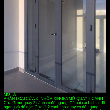
MÔ TẢ
PHÂN LOẠI CỬA ĐI NHÔM XINGFA MỞ QUAY 2 CÁNH
Cửa đi mở quay 2 cánh có đố ngang: Có hai cách chia: đố
ngang và đố dọc. Cửa đi 2 cánh mở quay có đố ngang