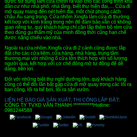
được sử dụng làm cửa chính ra vào cho các công trình khu
dân cư như nhà phố, nhà tầng, biệt thự hiện đại,… Cửa đi
mở quay mang đến nét hiện đại, một chút phong cách
châu Âu sang trọng. Cửa nhôm Xingfa làm cửa đi thường
kết hợp với kính trắng trong nên để đảm bảo vẫn có không
gian riêng tư, quý khách hàng chỉ cần lắp thêm bộ rèm cửa
theo đúng gu thẩm mỹ của mình đồng thời cũng hạn chế
được nắng chiếu vào nhà.
Ngoài ra cửa nhôm Xingfa cửa đi 2 cánh cũng được lắp
đặt cho các cửa tiệm, cửa hàng, nhà hàng, trung tâm
thương mại với những ô cửa lớn thích hợp với số lượng
người qua, kết hợp với cơ chế đóng mở tự động để dễ
dàng, tiện lợi.
Đối với những biệt thự nghỉ dưỡng lớn, quý khách hàng
cũng có thể đôi lần bắt gặp cửa đi mở quay trong các lối ra
ban công, lối ra bể bơi, lối ra sân vườn.
LIÊN HỆ BÁO GIÁ SẢN XUẤT, THI CÔNG LẮP ĐẶT
:
CÔNG TY TVXD VÂN THANH ***********Hotline:
0981244588