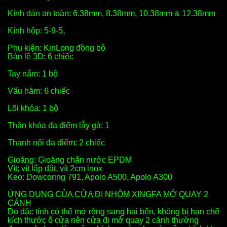
Kính dán an toàn: 6.38mm, 8.38mm, 10.38mm & 12.38mm
Kính hộp: 5-9-5,
Phụ kiện: KinLong đồng bộ
Bản lề 3D: 6 chiếc
Tay nắm: 1 bộ
Vấu hãm: 6 chiếc
Lõi khóa: 1 bộ
Thân khóa đa điểm lẫy gà: 1
Thanh nối đa điểm: 2 chiếc
Gioăng: Gioăng chắn nước EPDM
Vít: vít lắp đặt, vít 2cm inox
Keo: Dowcoring 791, Apolo A500, Apolo A300
ỨNG DỤNG CỦA CỬA ĐI NHÔM XINGFA MỞ QUAY 2
CÁNH
Do đặc tính có thể mở rộng sang hai bên, không bị hạn chế
kích thước ô cửa nên cửa đi mở quay 2 cánh thường