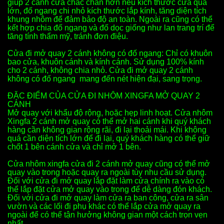
giúp 2 cánh cửa chắc chắn hơn nếu kích thước cửa quá
lớn, đố ngang chi nhỏ kích thước lắp kính, tăng diện tích
khung nhôm để đảm bảo độ an toàn. Ngoài ra cũng có thể
kết hợp chia đố ngang và đố dọc giống như lan trang trí để
tăng tính thẩm mỹ, tránh đơn điệu.
Cửa đi mở quay 2 cánh không có đố ngang: Chỉ có khuôn
bao cửa, khuôn cánh và kính cánh. Sử dụng 100% kính
cho 2 cánh, không chia nhỏ. Cửa đi mở quay 2 cánh
không có đố ngang mang đến nét hiện đại, sang trọng.
ĐẶC ĐIỂM CỦA CỬA ĐI NHÔM XINGFA MỞ QUAY 2
CÁNH
Mở quay với khẩu độ rộng, hoặc hẹp linh hoạt. Cửa nhôm
Xingfa 2 cánh mở quay có thể mở hai cánh khi quý khách
hàng cần không gian rộng rãi, đi lại thoải mái. Khi không
quá cần diện tích lớn để đi lại, quý khách hàng có thể giữ
chốt 1 bên cánh cửa và chỉ mở 1 bên.
Cửa nhôm xingfa cửa đi 2 cánh mở quay cũng có thể mở
quay vào trong hoặc quay ra ngoài tùy nhu cầu sử dụng.
Đối với cửa đi mở quay lắp đặt làm cửa chính ra vào có
thể lắp đặt cửa mở quay vào trong để dễ dàng đón khách.
Đối với cửa đi mở quay làm cửa ra ban công, cửa ra sân
vườn và các lối đi phụ khác có thể lắp cửa mở quay ra
ngoài để có thể tận hưởng không gian một cách trọn vẹn
nhất.