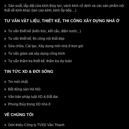
Sản xuất, lắp đặt cửa kính thủy lực, vách kính cố định và các sản phẩm nội
thất về kính khác (lan can kính, kính ốp bếp....)
TƯ VẤN VẬT LIỆU, THIẾT KẾ, THI CÔNG XÂY DỰNG NHÀ Ở
Tư vấn thiết kế (kiến trúc, kết cấu, điện nước...)
Tư vấn thiết kế, thi công nội thất đẹp
Sửa chữa, Cải tạo, Xây dựng mới nhà ở trọn gói
Tư vấn giám sát xây dựng công trình
Tư vấn thẩm tra thiết kế, thẩm tra dự toán
TIN TỨC XD & ĐỜI SỐNG
Tin mới nhất
Bất động sản Hà Nội
Văn bản pháp luật XD & Đất đai
Phong thủy trong XD nhà ở
VỀ CHÚNG TÔI
Giới thiệu Công ty TVXD Vân Thanh