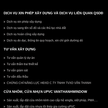
DỊCH VỤ XIN PHÉP XÂY DỰNG VÀ DỊCH VỤ LIÊN QUAN QSDĐ
Dịch vụ xin phép xây dựng
Dịch vụ sang tên sổ đỏ và các thủ tục nhà đất
Dịch vụ hoàn công xây dựng
Dịch vụ đo đạc, thông tin quy hoạch, xin chỉ giới đường đỏ
TƯ VẤN XÂY DỰNG
Tư vấn quản lý dự án
Tư vấn thẩm tra/ thiết kế
Tư vấn giám sát
Tư vấn đấu thầu
CHỨNG CHỈ NĂNG LỰC HĐXD C.TY TNHH TVXD VÂN THANH
CỬA NHÔM, CỬA NHỰA UPVC VANTHANHWINDOW
Sản xuất, lắp đặt cửa nhôm kính cao cấp hệ xingfa, việt pháp, PMA.....
Sản xuất, lắp đặt cửa nhựa lõi thép gia cường uPVC