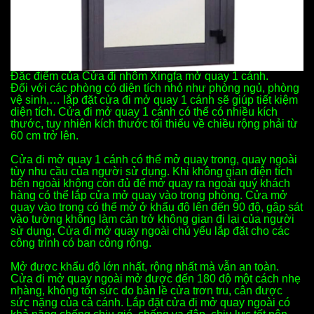
Đặc điểm của Cửa đi nhôm Xingfa mở quay 1 cánh.
Đối với các phòng có diện tích nhỏ như phòng ngủ, phòng
vệ sinh,… lắp đặt cửa đi mở quay 1 cánh sẽ giúp tiết kiệm
diện tích. Cửa đi mở quay 1 cánh có thể có nhiều kích
thước, tuy nhiên kích thước tối thiểu về chiều rộng phải từ
60 cm trở lên.
Cửa đi mở quay 1 cánh có thể mở quay trong, quay ngoài
tùy nhu cầu của người sử dụng. Khi không gian diện tích
bên ngoài không còn đủ để mở quay ra ngoài quý khách
hàng có thể lắp cửa mở quay vào trong phòng. Cửa mở
quay vào trong có thể mở ở khẩu độ lên đến 90 độ, gập sát
vào tường không làm cản trở không gian đi lại của người
sử dụng. Cửa đi mở quay ngoài chủ yếu lắp đặt cho các
công trình có ban công rộng.
Mở được khẩu độ lớn nhất, rộng nhất mà vẫn an toàn.
Cửa đi mở quay ngoài mở được đến 180 độ một cách nhẹ
nhàng, không tốn sức do bản lề cửa trơn tru, cân được
sức nặng của cả cánh. Lắp đặt cửa đi mở quay ngoài có