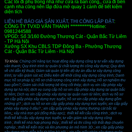
Các lối đi phụ trong nhà như cửa ra ban công,, cửa đi bên
cạnh nha cũng nên lắp đửa mở quay 1 cánh để tiết kiệm
diện tích
LIÊN HỆ BÁO GIÁ SẢN XUẤT, THI CÔNG LẮP ĐẶT
:
CÔNG TY TVXD VÂN THANH ***********Hotline:
0981244588
VPGD: Sổ 3/160 Đường Thượng Cát - Quận Bắc Từ Liêm
- TP Hà Nội
Xưởng SX Khu CBLS TDP Đông Ba - Phường Thượng
Cát - Quận Bắc Từ Liêm - Hà Nội
Từ khóa:
Chứng chỉ năng lực hoạt động xây dựng công ty tư vấn xây dựng
vân thanh
;
Quy trình trình tự quản lý chất lượng thi công xây dựng
;
Quy định
về chỉ dẫn kỹ thuật
;
Giám sát quản lý tiến độ dự án đầu tư xây dựng công
trình
;
tư vấn giám sát xd
;
Điều kiện để khởi công xây dựng công trình
;
Danh
mục hồ sơ pháp lý
;
Hồ sơ chất lượng công trình xây dựng
;
Hồ sơ nghiệm thu
bao gồm?
;
Giám sát chất lượng bê tông cốt thép
;
dịch vụ xin cấp phép xây
dựng tại hà nội
;
dịch vụ cung cấp hồ sơ xin cấp phép xây dựng tại quận bắc
từ liêm
;
Dịch vụ xin cấp phép xây dựng tại quận nam từ liêm
;
dịch vụ hồ sơ
xin cấp giấy phép xây dựng trực tuyến
;
hồ sơ xin cấp phép xây dựng gồm
những gì?
;
dịch vụ hồ sơ xin cấp giấy phép xây dựng trực tuyến
;
xin cấp giấy
phép xây dựng ở đâu?
;
xin cấp giấy phép xây dựng thượng cát bắc từ
liêm
,;
xây nhà trọn gói (tổng thầu epc)
;
thiết kế kết cấu công trình
;
dịch vụ
thiết kế kết cấu xây dựng trực tuyến
;
tư vấn giám sát xây dựng công
trình
;
thiết kế nhà hợp phong thủy
;
thiết kế và thi công nội thất đẹp chuyên
nghiệp
;
thiết kế kiến trúc và lên phương án mô hình 3D
;
xin cấp giấy phép
xây dựng phúc diễn bắc từ liêm hà nội
;
xin cấp giấy phép xây dựng quận