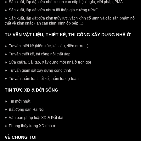
Sản xuất, lắp đặt cửa nhôm kính cao cấp hệ xingfa, việt pháp, PMA.....
Sản xuất, lắp đặt cửa nhựa lõi thép gia cường uPVC
Sản xuất, lắp đặt cửa kính thủy lực, vách kính cố định và các sản phẩm nội
thất về kính khác (lan can kính, kính ốp bếp....)
TƯ VẤN VẬT LIỆU, THIẾT KẾ, THI CÔNG XÂY DỰNG NHÀ Ở
Tư vấn thiết kế (kiến trúc, kết cấu, điện nước...)
Tư vấn thiết kế, thi công nội thất đẹp
Sửa chữa, Cải tạo, Xây dựng mới nhà ở trọn gói
Tư vấn giám sát xây dựng công trình
Tư vấn thẩm tra thiết kế, thẩm tra dự toán
TIN TỨC XD & ĐỜI SỐNG
Tin mới nhất
Bất động sản Hà Nội
Văn bản pháp luật XD & Đất đai
Phong thủy trong XD nhà ở
VỀ CHÚNG TÔI