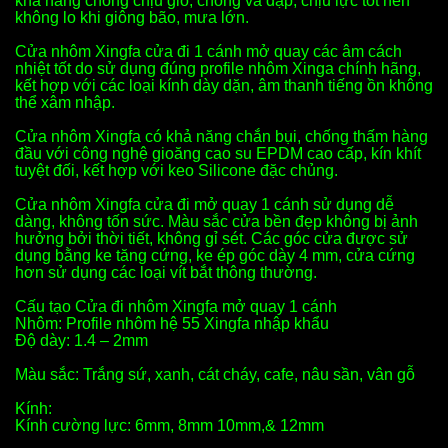
khả năng chống chịu gió, chống va đập, chịu lực tốt nên
không lo khi giông bão, mưa lớn.
Cửa nhôm Xingfa cửa đi 1 cánh mở quay các âm cách
nhiệt tốt do sử dụng đúng profile nhôm Xinga chính hãng,
kết hợp với các loại kính dày dặn, âm thanh tiếng ồn không
thể xâm nhập.
Cửa nhôm Xingfa có khả năng chắn bụi, chống thấm hàng
đầu với công nghệ gioăng cao su EPDM cao cấp, kín khít
tuyệt đối, kết hợp với keo Silicone đặc chủng.
Cửa nhôm Xingfa cửa đi mở quay 1 cánh sử dụng dễ
dàng, không tốn sức. Màu sắc cửa bền đẹp không bị ảnh
hưởng bởi thời tiết, không gỉ sét. Các góc cửa được sử
dụng bằng ke tăng cứng, ke ép góc dày 4 mm, cửa cứng
hơn sử dụng các loại vít bắt thông thường.
Cấu tạo Cửa đi nhôm Xingfa mở quay 1 cánh
Nhôm: Profile nhôm hệ 55 Xingfa nhập khẩu
Độ dày: 1.4 – 2mm
Màu sắc: Trắng sứ, xanh, cát cháy, cafe, nâu sần, vân gỗ
Kính:
Kính cường lực: 6mm, 8mm 10mm,& 12mm