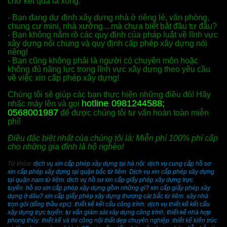
chờ kết quả là xong.
- Bạn đang dự định xây dựng nhà ở riêng lẻ, văn phòng,
chung cư mini, nhà xưởng....mà chưa biết bắt đầu tư đâu?
- Bạn không nắm rõ các quy định của pháp luật về lĩnh vực
xây dựng nói chung và quy định cấp phép xây dựng nói
riêng!
- Bạn cũng không phải là người có chuyên môn hoặc
không đủ năng lực trong lĩnh vực xây dựng theo yêu cầu
về việc xin cấp phép xây dựng!
Chúng tôi sẽ giúp các bạn thực hiện những điều đó! Hãy
hotline
0981244588;
nhấc máy lên và gọi
:
0568001987
để được chúng tôi tư vấn hoàn toàn miễn
phí!
Điều đặc biệt nhất của chúng tôi là: Miễn phí 100% phí cấp
cho những gia đình là hộ nghèo!
Từ khóa:
dịch vụ xin cấp phép xây dựng tại hà nội
;
dịch vụ cung cấp hồ sơ
xin cấp phép xây dựng tại quận bắc từ liêm
;
Dịch vụ xin cấp phép xây dựng
tại quận nam từ liêm
;
dịch vụ hồ sơ xin cấp giấy phép xây dựng trực
tuyến
;
hồ sơ xin cấp phép xây dựng gồm những gì?
xin cấp giấy phép xây
dựng ở đâu?
xin cấp giấy phép xây dựng thượng cát bắc từ liêm
,
xây nhà
trọn gói (tổng thầu epc)
;
thiết kế kết cấu công trình
;
dịch vụ thiết kế kết cấu
xây dựng trực tuyến
;
tư vấn giám sát xây dựng công trình
;
thiết kế nhà hợp
phong thủy
;
thiết kế và thi công nội thất đẹp chuyên nghiệp
;
thiết kế kiến trúc