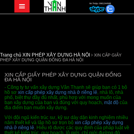
Mr.Thiệp: 0981244588
Trang chủ
XIN PHÉP XÂY DỰNG HÀ NỘI
XIN CẤP GIẤY
PHÉP XÂY DỰNG QUẬN ĐỐNG ĐA HÀ NỘI
XIN CẤP GIẤY PHÉP XÂY DỰNG QUẬN ĐỐNG
ĐA HÀ NỘI
- Công ty tư vấn xây dựng Vân Thanh sẽ giúp bạn có 1 bộ
hồ sơ
xin cấp phép xây dựng nhà ở riêng lẻ
, nhà lô, nhà
phố, biệt thự đầy đủ nhất, phù hợp với mong muốn
của
bạn xây dựng của bạn và đúng với quy hoạch,
mật độ
của
địa điểm bạn muốn xây dựng.
Với đội ngũ kiến trúc sư, kỹ sư dày dặn kinh nghiệm nhiều
năm thiết kế và lập hồ sơ trọn bộ
xin cấp phép xây dựng
nhà ở riêng lẻ
. Hiểu rõ được các quy định của
pháp luật về
thiết kế kiến trúc, quy hoạch, lộ giới, chỉ giới đường đỏ