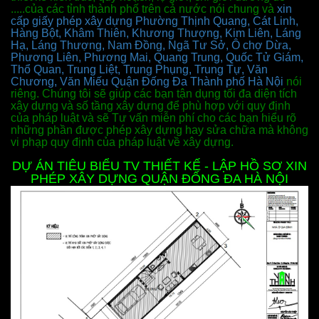
.....của các tỉnh thành phố trên cả nước nói chung và
xin
cấp giấy phép xây dựng Phường Thịnh Quang, Cát Linh,
Hàng Bột, Khâm Thiên, Khương Thượng, Kim Liên, Láng
Hạ, Láng Thượng, Nam Đồng, Ngã Tư Sở, Ô chợ Dừa,
Phương Liên, Phương Mai, Quang Trung, Quốc Tử Giám,
Thổ Quan, Trung Liệt, Trung Phụng, Trung Tự, Văn
Chương, Văn Miếu Quận Đống Đa Thành
phố Hà Nội
nói
riêng. Chúng tôi sẽ giúp các bạn tận dụng tối đa diện tích
xây dựng và số tầng xây dựng để phù hợp với quy định
của pháp luật và sẽ Tư vấn miễn
phí cho các bạn hiểu rõ
những phần được phép xây dựng hay sửa chữa mà không
vi phạp quy định của pháp luật về xây dựng.
DỰ ÁN TIÊU BIỂU TV THIẾT KẾ - LẬP HỒ SƠ XIN
PHÉP XÂY DỰNG QUẬN ĐỐNG ĐA HÀ NỘI