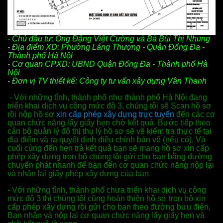
- Chủ đầu tư: Ông Đặng Việt Cường và Bà Bùi Thị Nhung
- Địa điểm XD: Phườn
g
Láng Thượng - Quận Đống Đa -
Thành phố Hà Nội
- Cơ quan CPXD: UBND Quận Đống Đa - Thành phố Hà
Nội
- Đơn vị TV thiết kế: Công ty tư vấn xây dựng Vân Thanh
- Với những tỉnh, thành phố như thành phố Hà Nội đang
triển khai dịch vụ công mức độ 3, chúng tôi sẽ Scan hồ sơ
rồi nộp hồ sơ
xin cấp phép xây dựng trực tuyến
đến các cơ
quan chức năng lấy giấy hẹn chờ kết quả. Bước tiếp theo
cán bộ quản lý đô thị thụ lý hồ sơ sẽ về kiểm tra thực tế tại
địa điểm và ra quyết định điều chỉnh
bản vẽ (nếu có). Và
cuối cùng đến hẹn trả kết quả bạn sẽ mang hồ sơ xin cấp
phép xây dựng trọn bộ chúng tôi gửi cho bạn bằng đường
chuyển phát nhanh để bạn
đến cơ quan chức năng nộp lại
và nhận lại giấy phép xây dựng của bạn.
- Với những tỉnh, thành phố chưa triển khai dịch vụ công
mức độ 3 thì chúng tôi cũng hoàn thiện hồ sơ trọn bộ xin
cấp phép xây dựng rồi gửi cho bạn theo đường
bưu điện,
Bạn nhận và nộp lại cơ quan chức năng lấy giấy hẹn và