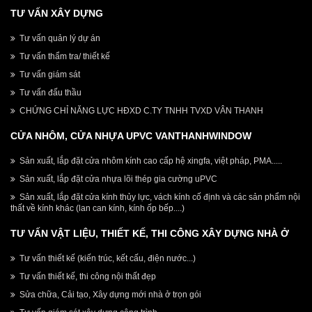
TƯ VẤN XÂY DỰNG
Tư vấn quản lý dự án
Tư vấn thẩm tra/ thiết kế
Tư vấn giám sát
Tư vấn đấu thầu
CHỨNG CHỈ NĂNG LỰC HĐXD C.TY TNHH TVXD VÂN THANH
CỬA NHÔM, CỬA NHỰA UPVC VANTHANHWINDOW
Sản xuất, lắp đặt cửa nhôm kính cao cấp hệ xingfa, việt pháp, PMA.....
Sản xuất, lắp đặt cửa nhựa lõi thép gia cường uPVC
Sản xuất, lắp đặt cửa kính thủy lực, vách kính cố định và các sản phẩm nội
thất về kính khác (lan can kính, kính ốp bếp....)
TƯ VẤN VẬT LIỆU, THIẾT KẾ, THI CÔNG XÂY DỰNG NHÀ Ở
Tư vấn thiết kế (kiến trúc, kết cấu, điện nước...)
Tư vấn thiết kế, thi công nội thất đẹp
Sửa chữa, Cải tạo, Xây dựng mới nhà ở trọn gói