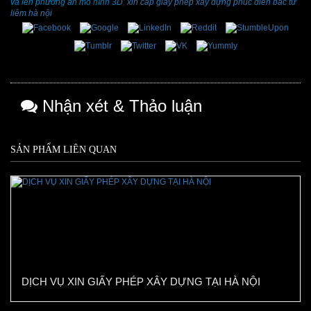
và lên phương án mô hình 3D
;
xin cấp giấy phép xây dựng phúc diễn bắc từ
liêm hà nội
Nhận xét & Thảo luận
SẢN PHẨM LIÊN QUAN
DỊCH VỤ XIN GIẤY PHÉP XÂY DỰNG TẠI HÀ NỘI