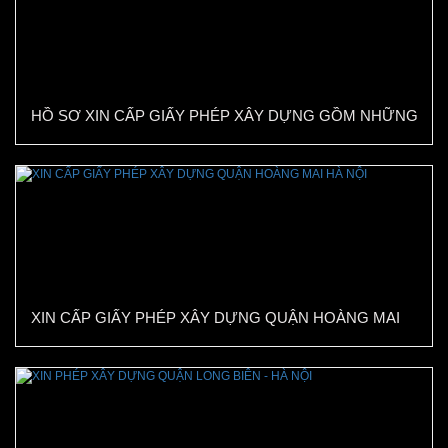
HỒ SƠ XIN CẤP GIẤY PHÉP XÂY DỰNG GỒM NHỮNG
GÌ?
XIN CẤP GIẤY PHÉP XÂY DỰNG QUẬN HOÀNG MAI
HÀ NỘI