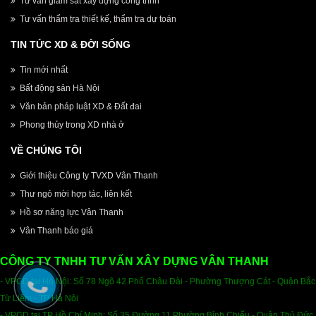
Tư vấn giám sát xây dựng công trình
Tư vấn thẩm tra thiết kế, thẩm tra dự toán
TIN TỨC XD & ĐỜI SỐNG
Tin mới nhất
Bất động sản Hà Nội
Văn bản pháp luật XD & Đất đai
Phong thủy trong XD nhà ở
VỀ CHÚNG TÔI
Giới thiệu Công ty TVXD Vân Thanh
Thư ngỏ mời hợp tác, liên kết
Hồ sơ năng lực Vân Thanh
Vân Thanh báo giá
CÔNG TY TNHH TƯ VẤN XÂY DỰNG VÂN THANH
- VPGD tại Hà Nội: Số 78 Ngõ 42 Phố Châu Đài - Phường Thượng Cát - Quận Bắc
Từ Liêm - TP Hà Nôi
- VPGD tại TP Hồ Chí Minh: Số 35 Đường 11 Phường Bỉnh Chiểu - Quận Thủ Đức