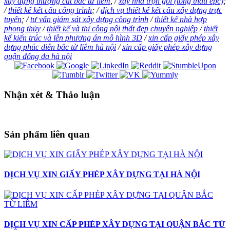
xây dựng thượng cát bắc từ liêm
, /
xây nhà trọn gói (tổng thầu epc)
;
/
thiết kế kết cấu công trình
; /
dịch vụ thiết kế kết cấu xây dựng trực
tuyến
; /
tư vấn giám sát xây dựng công trình
/
thiết kế nhà hợp
phong thủy
/
thiết kế và thi công nội thất đẹp chuyên nghiệp
/
thiết
kế kiến trúc và lên phương án mô hình 3D
/
xin cấp giấy phép xây
dựng phúc diễn bắc từ liêm hà nội
/
xin cấp giấy phép xây dựng
quận đống đa hà nội
Nhận xét & Thảo luận
Sản phẩm liên quan
DỊCH VỤ XIN GIẤY PHÉP XÂY DỰNG TẠI HÀ NỘI
DỊCH VỤ XIN CẤP PHÉP XÂY DỰNG TẠI QUẬN BẮC TỪ