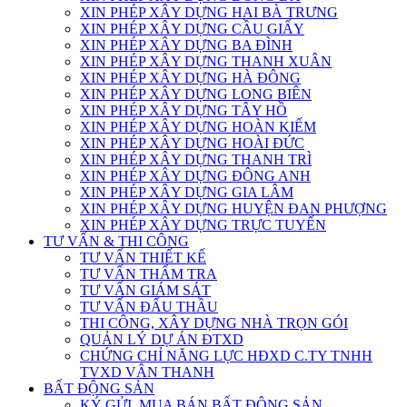
XIN PHÉP XÂY DỰNG HAI BÀ TRƯNG
XIN PHÉP XÂY DỰNG CẦU GIẤY
XIN PHÉP XÂY DỰNG BA ĐÌNH
XIN PHÉP XÂY DỰNG THANH XUÂN
XIN PHÉP XÂY DỰNG HÀ ĐÔNG
XIN PHÉP XÂY DỰNG LONG BIÊN
XIN PHÉP XÂY DỰNG TÂY HỒ
XIN PHÉP XÂY DỰNG HOÀN KIẾM
XIN PHÉP XÂY DỰNG HOÀI ĐỨC
XIN PHÉP XÂY DỰNG THANH TRÌ
XIN PHÉP XÂY DỰNG ĐÔNG ANH
XIN PHÉP XÂY DỰNG GIA LÂM
XIN PHÉP XÂY DỰNG HUYỆN ĐAN PHƯỢNG
XIN PHÉP XÂY DỰNG TRỰC TUYẾN
TƯ VẤN & THI CÔNG
TƯ VẤN THIẾT KẾ
TƯ VẤN THẨM TRA
TƯ VẤN GIÁM SÁT
TƯ VẤN ĐẤU THẦU
THI CÔNG, XÂY DỰNG NHÀ TRỌN GÓI
QUẢN LÝ DỰ ÁN ĐTXD
CHỨNG CHỈ NĂNG LỰC HĐXD C.TY TNHH
TVXD VÂN THANH
BẤT ĐỘNG SẢN
KÝ GỬI, MUA BÁN BẤT ĐỘNG SẢN