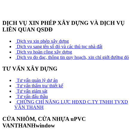
DỊCH VỤ XIN PHÉP XÂY DỰNG VÀ DỊCH VỤ
LIÊN QUAN QSDĐ
Dịch vụ xin phép xây dựng
Dịch vụ sang tên sổ đỏ và các thủ tục nhà đất
Dịch vụ hoàn công xây dựng
Dịch vụ đo đạc, thông tin quy hoạch, xin chỉ giới đường đỏ
TƯ VẤN XÂY DỰNG
Tư vấn quản lý dự án
Tư vấn thẩm tra/ thiết kế
Tư vấn giám sát
Tư vấn đấu thầu
CHỨNG CHỈ NĂNG LỰC HĐXD C.TY TNHH TVXD
VÂN THANH
CỬA NHÔM, CỬA NHỰA uPVC
VANTHANHwindow