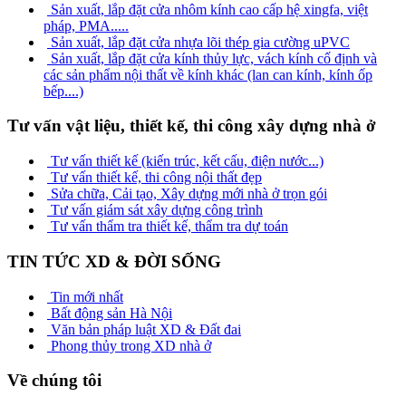
Sản xuất, lắp đặt cửa nhôm kính cao cấp hệ xingfa, việt
pháp, PMA.....
Sản xuất, lắp đặt cửa nhựa lõi thép gia cường uPVC
Sản xuất, lắp đặt cửa kính thủy lực, vách kính cố định và
các sản phẩm nội thất về kính khác (lan can kính, kính ốp
bếp....)
Tư vấn vật liệu, thiết kế, thi công xây dựng nhà ở
Tư vấn thiết kế (kiến trúc, kết cấu, điện nước...)
Tư vấn thiết kế, thi công nội thất đẹp
Sửa chữa, Cải tạo, Xây dựng mới nhà ở trọn gói
Tư vấn giám sát xây dựng công trình
Tư vấn thẩm tra thiết kế, thẩm tra dự toán
TIN TỨC XD & ĐỜI SỐNG
Tin mới nhất
Bất động sản Hà Nội
Văn bản pháp luật XD & Đất đai
Phong thủy trong XD nhà ở
Về chúng tôi