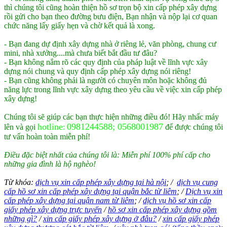
thì chúng tôi cũng hoàn thiện hồ sơ trọn bộ xin cấp phép xây dựng
rồi gửi cho bạn theo đường
bưu điện, Bạn nhận và nộp lại cơ quan
chức năng lấy giấy hẹn và chờ kết quả là xong.
- Bạn đang dự định xây dựng nhà ở riêng lẻ, văn phòng, chung cư
mini, nhà xưởng....mà chưa biết bắt đầu tư đâu?
- Bạn không nắm rõ các quy định của pháp luật về lĩnh vực xây
dựng nói chung và quy định cấp phép xây dựng nói riêng!
- Bạn cũng không phải là người có chuyên môn hoặc không đủ
năng lực trong lĩnh vực xây dựng theo yêu cầu về việc xin cấp phép
xây dựng!
Chúng tôi sẽ giúp các bạn thực hiện những điều đó! Hãy nhấc máy
hotline
0981244588;
0568001987
lên và gọi
:
để được chúng tôi
tư vấn hoàn toàn miễn phí!
Điều đặc biệt nhất của chúng tôi là: Miễn phí 100% phí cấp cho
những gia đình là hộ nghèo!
Từ khóa:
dịch vụ xin cấp phép xây dựng tại hà nội
; /
dịch vụ cung
cấp hồ sơ xin cấp phép xây dựng tại quận bắc từ liêm
; /
Dịch vụ xin
cấp phép xây dựng tại quận nam từ liêm
; /
dịch vụ hồ sơ xin cấp
giấy phép xây dựng trực tuyến
/
hồ sơ xin cấp phép xây dựng gồm
những gì?
/
xin cấp giấy phép xây dựng ở đâu?
/
xin cấp giấy phép