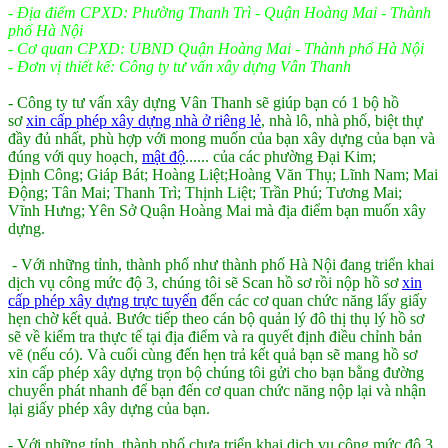
- Địa điểm CPXD: Phường Thanh Trì - Quận Hoàng Mai - Thành
phố Hà Nội
- Cơ quan CPXD: UBND
Quận Hoàng Mai - Thành phố Hà Nội
- Đơn vị thiết kế: Công ty tư vấn xây dựng Vân Thanh
- Công ty tư vấn xây dựng Vân Thanh sẽ giúp bạn có 1 bộ hồ
sơ
xin cấp phép xây dựng nhà ở riêng lẻ
, nhà lô, nhà phố, biệt thự
đầy đủ nhất, phù hợp với mong muốn
của bạn xây dựng của bạn và
đúng với quy hoạch,
mật độ
...... của các ph
ường Đại Kim;
Định Công; Giáp Bát; Hoàng Liệt;Hoàng Văn Thụ; Lĩnh Nam; Mai
Động; Tân Mai; Thanh Trì; Thịnh Liệt; Trần Phú; Tương Mai;
Vĩnh Hưng; Yên Sở Quận Hoàng Mai mà
địa điểm bạn muốn xây
dựng.
- Với những tỉnh, thành phố như thành phố Hà Nội đang triển khai
dịch vụ công mức độ 3, chúng tôi sẽ Scan hồ sơ rồi nộp hồ sơ
xin
cấp phép xây dựng trực tuyến
đến các cơ quan chức năng lấy giấy
hẹn chờ kết quả. Bước tiếp theo cán bộ quản lý đô thị thụ lý hồ sơ
sẽ về kiểm tra thực tế tại địa điểm và ra quyết định điều chỉnh
bản
vẽ (nếu có). Và cuối cùng đến hẹn trả kết quả bạn sẽ mang hồ sơ
xin cấp phép xây dựng trọn bộ chúng tôi gửi cho bạn bằng đường
chuyển phát nhanh để bạn
đến cơ quan chức năng nộp lại và nhận
lại giấy phép xây dựng của bạn.
- Với những tỉnh, thành phố chưa triển khai dịch vụ công mức độ 3