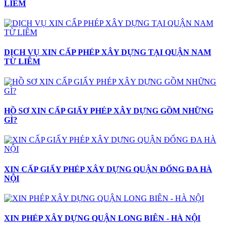
LIÊM
DỊCH VỤ XIN CẤP PHÉP XÂY DỰNG TẠI QUẬN NAM
TỪ LIÊM
HỒ SƠ XIN CẤP GIẤY PHÉP XÂY DỰNG GỒM NHỮNG
GÌ?
XIN CẤP GIẤY PHÉP XÂY DỰNG QUẬN ĐỐNG ĐA HÀ
NỘI
XIN PHÉP XÂY DỰNG QUẬN LONG BIÊN - HÀ NỘI