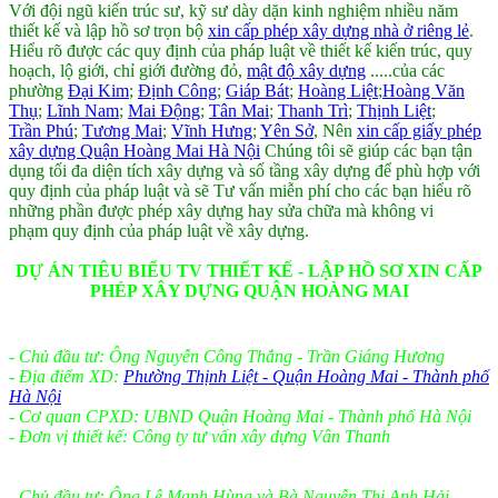
Với đội ngũ kiến trúc sư, kỹ sư dày dặn kinh nghiệm nhiều năm
thiết kế và lập hồ sơ trọn bộ
xin cấp phép xây dựng nhà ở riêng lẻ
.
Hiểu rõ được các quy định của
pháp luật về thiết kế kiến trúc, quy
hoạch, lộ giới, chỉ giới đường đỏ,
mật độ xây dựng
.....của các
ph
ường
Đại Kim
;
Định Công
;
Giáp Bát
;
Hoàng Liệt
;
Hoàng Văn
Thụ
;
Lĩnh Nam
;
Mai Động
;
Tân Mai
;
Thanh Trì
;
Thịnh Liệt
;
Trần Phú
;
Tương Mai
;
Vĩnh Hưng
;
Yên Sở
, Nên
xin cấp giấy phép
xây dựng Quận Hoàng Mai Hà Nội
Chúng tôi sẽ giúp các bạn tận
dụng tối đa diện tích xây dựng và số tầng xây dựng để phù hợp với
quy định của pháp luật và sẽ Tư vấn miễn phí cho các bạn hiểu rõ
những phần được phép xây dựng hay sửa chữa mà không vi
phạm quy định của pháp luật về xây dựng.
DỰ ÁN TIÊU BIỂU TV THIẾT KẾ - LẬP HỒ SƠ XIN CẤP
PHÉP XÂY DỰNG QUẬN HOÀNG MAI
- Chủ đầu tư: Ông Nguyễn Công Thắng - Trần Giáng Hương
- Địa điểm XD:
Phường Thịnh Liệt - Quận Hoàng Mai - Thành phố
Hà Nội
- Cơ quan CPXD: UBND Quận Hoàng Mai - Thành phố Hà Nội
- Đơn vị thiết kế: Công ty tư vấn xây dựng Vân Thanh
- Chủ đầu tư: Ông Lê Mạnh Hùng và Bà Nguyễn Thị Anh Hải