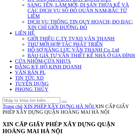
SANG TÊN, LÀM MỚI, DI SẢN THỪA KẾ VÀ
CÁC DỊCH VỤ SỔ ĐỎ QUẬN NAM-BẮC TỪ
LIÊM
DỊCH VỤ THÔNG TIN QUY HOẠCH; ĐO ĐẠC;
XIN CHỈ GIỚI ĐƯỜNG ĐỎ
LIÊN HỆ
GIỚI THIỆU C.TY TVXD VÂN THANH
THƯ MỞI HỢP TÁC PHÁT TRIỂN
HỒ SƠ NĂNG LỰC VÂN THANH Co.,Ltd
BÁO GIÁ TƯ VẤN THIẾT KẾ NHÀ Ở GIA ĐÌNH
CỬA NHÔM-CỬA NHỰA
ĐĂNG KÝ HỘ KINH DOANH
VĂN BẢN PL
TIN TỨC XD
TUYỂN DỤNG
PHONG THỦY
Trang chủ
XIN PHÉP XÂY DỰNG HÀ NỘI
XIN CẤP GIẤY
PHÉP XÂY DỰNG QUẬN HOÀNG MAI HÀ NỘI
XIN CẤP GIẤY PHÉP XÂY DỰNG QUẬN
HOÀNG MAI HÀ NỘI