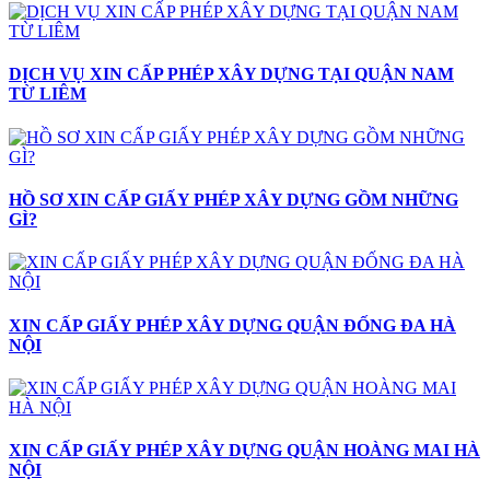
DỊCH VỤ XIN CẤP PHÉP XÂY DỰNG TẠI QUẬN NAM
TỪ LIÊM
HỒ SƠ XIN CẤP GIẤY PHÉP XÂY DỰNG GỒM NHỮNG
GÌ?
XIN CẤP GIẤY PHÉP XÂY DỰNG QUẬN ĐỐNG ĐA HÀ
NỘI
XIN CẤP GIẤY PHÉP XÂY DỰNG QUẬN HOÀNG MAI HÀ
NỘI