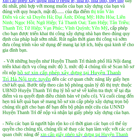
xin cấp phép xây dựng nhà ở riêng lẻ, nhà lô, nhà phố, biệt thự
đầy
đủ nhất, phù hợp với mong muốn của bạn xây dựng của bạn và
đúng với quy hoạch, mật độ...... của địa điểm
thị trấn Văn
Điển và các xã Duyên Hà; Đại Ánh; Đông Mỹ; Hữu Hòa; Liên
Ninh; Ngọc Hồi; Ngũ Hiệp; Tả Thanh Oai; Tam Hiệp; Tân Triều;
Thanh Trì; Tứ Hiệp; Vạn Phúc; Vĩnh Quỳnh; Yên Mỹ
,
cấp phép
cho bạn được triển khai thi công xây dựng nhà bạn theo đúng quy
định của pháp luật sớm nhất. Rút ngắn thời gian thi công và sớm
đưa công trình vào sử dụng để mang lại lợi ích, hiệu quả kinh tế cho
gia đình bạn.
- Với những huyện như Huyện Thanh Trì thành phố Hà Nội đang
triển khai dịch vụ công mức độ 3, mức độ 4 chúng tôi sẽ Scan hồ sơ
hồ sơ xin cấp phép xây dựng tại Huyện Thanh
rồi nộp
Trì Hà Nội trực tuyến
đến các cơ quan chức năng lấy giấy hẹn
chờ kết quả. Bước tiếp theo cán bộ phòng quản lý đô thị trực thuộc
UBND Huyện Thanh Trì thụ lý hồ sơ sẽ về kiểm tra thực tế tại địa
điểm và ra quyết định điều chỉnh bản vẽ (nếu có). Và cuối cùng đến
hẹn trả kết quả bạn sẽ mang hồ sơ xin cấp phép xây dựng trọn bộ
chúng tôi gửi cho bạn để bạn đến bộ phận một cửa của UNND
Huyện Thanh Trì để nộp và nhận lại giấy phép xây dựng của bạn.
- Nếu các bạn là người bận rộn ko có thời gian các bạn có thể ủy
quyền cho chúng tôi, chúng tôi sẽ thay các bạn làm việc với các cơ
quan chức năng để
xin cấp giấy phép xây dựng tại Huyện Thanh