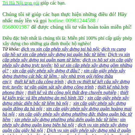
Trì Hà Nội trọn gói
giúp các bạn.
Chúng tôi sẽ giúp các bạn thực hiện những điều đó! Hãy
nhấc máy lên và gọi
hotline
00981244588 /
:
0568001987
để được chúng tôi tư vấn hoàn toàn miễn phí!
Điều đặc biệt nhất là chúng tôi là: Miễn phí 100% phí cấp giấy phép
xây dựng cho những gia đình thuộc hộ nghèo!
Từ khóa:
dịch vụ xin cấp phép xây dựng tại hà nội
;
dịch vụ cung
cấp hồ sơ xin cấp phép xây dựng tại quận bắc từ liêm
;
Dịch vụ xin
cấp phép xây dựng tại quận nam từ liêm
;
dịch vụ hồ sơ xin cấp giấy
phép xây dựng trực tuyến
;
hồ sơ xin cấp phép xây dựng gồm những
gì?
;
xin cấp giấy phép xây dựng ở đâu?
;
xin cấp giấy phép xây
dựng thượng cát bắc từ liêm
,;
xây nhà trọn gói (tổng thầu
epc)
;
thiết kế kết cấu công trình
;
dịch vụ thiết kế kết cấu xây dựng
trực tuyến
;
tư vấn giám sát xây dựng công trình
;
thiết kế nhà hợp
phong thủy
;
thiết kế và thi công nội thất đẹp chuyên nghiệp
;
thiết
kế kiến trúc và lên phương án mô hình 3D
;
xin cấp giấy phép xây
dựng phúc diễn bắc từ liêm hà nội
;
xin cấp giấy phép xây dựng
quận đống đa hà nội
;
xin cấp giấy phép xây dựng quận hoàng mai
hà nội
;
xin cấp giấy phép xây dựng phường đức thắng quận bắc từ
liêm
;
xin phép xây dựng phường phú diến quận bắc từ liêm
;
xin
phép xây dựng quận long biên hà nội
;
dịch vụ xin phép xây dựng
quận cầu giấy hà nội
;
Dịch vụ xin giấy phép xây dựng nhà ở quận