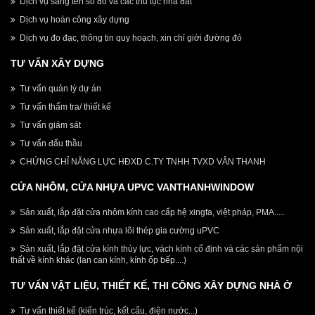
Dịch vụ sang tên sổ đỏ và các thủ tục nhà đất
Dịch vụ hoàn công xây dựng
Dịch vụ đo đạc, thông tin quy hoạch, xin chỉ giới đường đỏ
TƯ VẤN XÂY DỰNG
Tư vấn quản lý dự án
Tư vấn thẩm tra/ thiết kế
Tư vấn giám sát
Tư vấn đấu thầu
CHỨNG CHỈ NĂNG LỰC HĐXD C.TY TNHH TVXD VÂN THANH
CỬA NHÔM, CỬA NHỰA UPVC VANTHANHWINDOW
Sản xuất, lắp đặt cửa nhôm kính cao cấp hệ xingfa, việt pháp, PMA.....
Sản xuất, lắp đặt cửa nhựa lõi thép gia cường uPVC
Sản xuất, lắp đặt cửa kính thủy lực, vách kính cố định và các sản phẩm nội
thất về kính khác (lan can kính, kính ốp bếp....)
TƯ VẤN VẬT LIỆU, THIẾT KẾ, THI CÔNG XÂY DỰNG NHÀ Ở
Tư vấn thiết kế (kiến trúc, kết cấu, điện nước...)