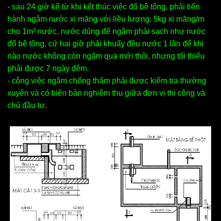
- sau 24 giờ kể từ khi kết thúc việc đổ bê tông, phải tiến
hành ngâm nước xi măng với liều lượng: 5kg xi măng/m
cho 1m³ nước, nước dùng để ngâm phải sạch như nước
đổ bê tông, cứ hai giờ phải khuấy đều nước 1 lần để khi
nào nước không còn ngấm qua mới thôi, nhưng tối thiểu
phải được 7 ngày đêm.
- công việc ngâm chống thấm phải được kiểm tra thường
xuyên và có biên bản nghiệm thu giữa đơn vị thi công và
chủ đầu tư.