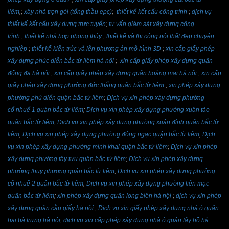
liêm
,;
xây nhà trọn gói (tổng thầu epc)
;
thiết kế kết cấu công trình
;
dịch vụ
thiết kế kết cấu xây dựng trực tuyến
;
tư vấn giám sát xây dựng công
trình
;
thiết kế nhà hợp phong thủy
;
thiết kế và thi công nội thất đẹp chuyên
nghiệp
;
thiết kế kiến trúc và lên phương án mô hình 3D
;
xin cấp giấy phép
xây dựng phúc diễn bắc từ liêm hà nội
;
xin cấp giấy phép xây dựng quận
đống đa hà nội
;
xin cấp giấy phép xây dựng quận hoàng mai hà nội
;
xin cấp
giấy phép xây dựng phường đức thắng quận bắc từ liêm
;
xin phép xây dựng
phường phú diến quận bắc từ liêm
;
Dịch vụ xin phép xây dựng phường
cổ nhuế 1 quận bắc từ liêm
;
Dịch vụ xin phép xây dựng phường xuân tảo
quận bắc từ liêm
;
Dịch vụ xin phép xây dựng phường xuân đỉnh quận bắc từ
liêm
;
Dịch vụ xin phép xây dựng phường đông ngạc quận bắc từ liêm
;
Dịch
vụ xin phép xây dựng phường minh khai quận bắc từ liêm
;
Dịch vụ xin phép
xây dựng phường tây tựu quận bắc từ liêm
;
Dịch vụ xin phép xây dựng
phường thụy phương quận bắc từ liêm
;
Dịch vụ xin phép xây dựng phường
cổ nhuế 2 quận bắc từ liêm
;
Dịch vụ xin phép xây dựng phường liên mạc
quận bắc từ liêm
;
xin phép xây dựng quận long biên hà nội
;
dịch vụ xin phép
xây dựng quận cầu giấy hà nội
;
Dịch vụ xin giấy phép xây dựng nhà ở quận
hai bà trưng hà nội
;
dịch vụ xin cấp phép xây dựng nhà ở quận tây hồ hà