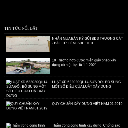
TIN TỨC NỔI BẬT
NHẬN MUA BÁN KÝ GỬI BĐS THƯỢNG CÁT
- BẮC TỪ LIÊM. SBD: TC01
​10 Trường hợp được miễn giấy phép xây
dựng có hiệu lực từ 1.1.2021
LUẬT XD 622020QH14 SỬA ĐỔI, BỔ SUNG
MỘT SỐ ĐIỀU CỦA LUẬT XÂY DỰNG
QUY CHUẨN XÂY DỰNG VIỆT NAM 01.2019
Thấm trong công trình xây dựng, Chống sao