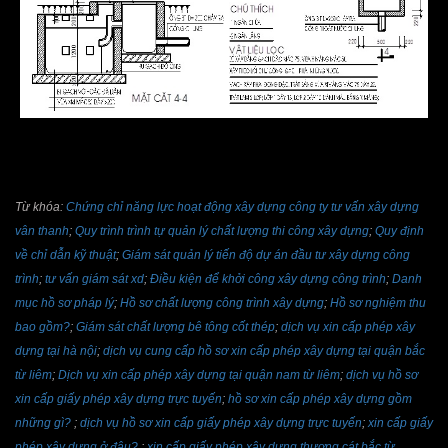
Từ khóa:
Chứng chỉ năng lực hoạt động xây dựng công ty tư vấn xây dựng
vân thanh
;
Quy trình trình tự quản lý chất lượng thi công xây dựng
;
Quy định
về chỉ dẫn kỹ thuật
;
Giám sát quản lý tiến độ dự án đầu tư xây dựng công
trình
;
tư vấn giám sát xd
;
Điều kiện để khởi công xây dựng công trình
;
Danh
mục hồ sơ pháp lý
;
Hồ sơ chất lượng công trình xây dựng
;
Hồ sơ nghiệm thu
bao gồm?
;
Giám sát chất lượng bê tông cốt thép
;
dịch vụ xin cấp phép xây
dựng tại hà nội
;
dịch vụ cung cấp hồ sơ xin cấp phép xây dựng tại quận bắc
từ liêm
;
Dịch vụ xin cấp phép xây dựng tại quận nam từ liêm
;
dịch vụ hồ sơ
xin cấp giấy phép xây dựng trực tuyến
;
hồ sơ xin cấp phép xây dựng gồm
những gì?
;
dịch vụ hồ sơ xin cấp giấy phép xây dựng trực tuyến
;
xin cấp giấy
phép xây dựng ở đâu?
;
xin cấp giấy phép xây dựng thượng cát bắc từ