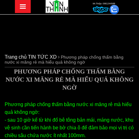
Mr.Thiệp: 0981244588
Trang chủ
TIN TỨC XD
Phương pháp chống thấm bằng
nước xi măng rẻ mà hiểu quả không ngờ
PHƯƠNG PHÁP CHỐNG THẤM BẰNG
NƯỚC XI MĂNG RẺ MÀ HIỂU QUẢ KHÔNG
NGỜ
Phương pháp chống thấm bằng nước xi măng rẻ mà hiểu
quả không ngờ:
- sau 10 giờ kể từ khi đổ bê tông bản mái, máng nước, khu
vệ sinh cần tiến hành be bờ chia ô để đảm bảo mọi vị trị có
chiều sâu chứa nước ít nhất 100mm.