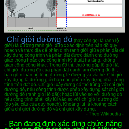
Chỉ giới đường đỏ
(hay còn gọi là ranh lộ
giới) là đường ranh giới được xác định trên bản đồ quy
hoạch và thực địa để phân định ranh giới giữa phần đất để
xây dựng công trình và phần đất được dành cho đường
giao thông hoặc các công trình kỹ thuật hạ tầng, không
gian công cộng khác. Trong đô thị, thường gặp lộ giới là
chỉ giới đường đỏ của phần đất dành làm đường đô thị,
bao gồm toàn bộ lòng đường, lề đường và vỉa hè. Chỉ giới
xây dựng là đường giới hạn cho phép xây dựng nhà, công
trình trên đất đó. Chỉ giới xây dựng có thể trùng với chỉ giới
đường đỏ, nếu công trình được phép xây dựng sát chỉ giới
đường đỏ (ranh giới lô đất); hoặc lùi vào so với đường đỏ
nếu công trình phải xây lùi vào so với chỉ giới đường đỏ
(do yêu cầu của quy hoạch). Khoảng lùi là khoảng cách
giữa chỉ giới đường đỏ và chỉ giới xây dựng.
- Theo Wikipedia -
- Bạn đang định xác định chức năng