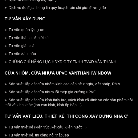
Dịch vụ đo đạc, thông tin quy hoạch, xin chỉ giới đường đỏ
TƯ VẤN XÂY DỰNG
Tư vấn quản lý dự án
Tư vấn thẩm tra/ thiết kế
Tư vấn giám sát
Tư vấn đấu thầu
CHỨNG CHỈ NĂNG LỰC HĐXD C.TY TNHH TVXD VÂN THANH
CỬA NHÔM, CỬA NHỰA UPVC VANTHANHWINDOW
Sản xuất, lắp đặt cửa nhôm kính cao cấp hệ xingfa, việt pháp, PMA.....
Sản xuất, lắp đặt cửa nhựa lõi thép gia cường uPVC
Sản xuất, lắp đặt cửa kính thủy lực, vách kính cố định và các sản phẩm nội
thất về kính khác (lan can kính, kính ốp bếp....)
TƯ VẤN VẬT LIỆU, THIẾT KẾ, THI CÔNG XÂY DỰNG NHÀ Ở
Tư vấn thiết kế (kiến trúc, kết cấu, điện nước...)
Tư vấn thiết kế, thi công nội thất đẹp