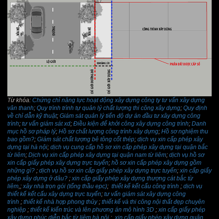
Từ khóa:
Chứng chỉ năng lực hoạt động xây dựng công ty tư vấn xây dựng
vân thanh
;
Quy trình trình tự quản lý chất lượng thi công xây dựng
;
Quy định
về chỉ dẫn kỹ thuật
;
Giám sát quản lý tiến độ dự án đầu tư xây dựng công
trình
;
tư vấn giám sát xd
;
Điều kiện để khởi công xây dựng công trình
;
Danh
mục hồ sơ pháp lý
;
Hồ sơ chất lượng công trình xây dựng
;
Hồ sơ nghiệm thu
bao gồm?
;
Giám sát chất lượng bê tông cốt thép
;
dịch vụ xin cấp phép xây
dựng tại hà nội
;
dịch vụ cung cấp hồ sơ xin cấp phép xây dựng tại quận bắc
từ liêm
;
Dịch vụ xin cấp phép xây dựng tại quận nam từ liêm
;
dịch vụ hồ sơ
xin cấp giấy phép xây dựng trực tuyến
;
hồ sơ xin cấp phép xây dựng gồm
những gì?
;
dịch vụ hồ sơ xin cấp giấy phép xây dựng trực tuyến
;
xin cấp giấy
phép xây dựng ở đâu?
;
xin cấp giấy phép xây dựng thượng cát bắc từ
liêm
,;
xây nhà trọn gói (tổng thầu epc)
;
thiết kế kết cấu công trình
;
dịch vụ
thiết kế kết cấu xây dựng trực tuyến
;
tư vấn giám sát xây dựng công
trình
;
thiết kế nhà hợp phong thủy
;
thiết kế và thi công nội thất đẹp chuyên
nghiệp
;
thiết kế kiến trúc và lên phương án mô hình 3D
;
xin cấp giấy phép
xây dựng phúc diễn bắc từ liêm hà nội
;
xin cấp giấy phép xây dựng quận