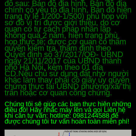
đồ sau: Bản đồ địa hình, Bản đồ địa
chính có yếu tố địa hình, Bản đồ hiện
trạng tỷ lệ 1/200-1/500) phù họp với
sơ đồ vị trí được giới thiệu, do cơ
quan có tư cách pháp nhân lập
không quá 2 năm, hiện trạng phù
họp thực tế; được cơ quan có thẩm
quyền kiểm tra, thẩm định theo
Quyết định số 37/2017/QĐ- UBND
ngày 21/11/2017 của UBND thành
phố Hà Nội, kèm theo 01 đĩa
CD.Nếu chủ sử dụng đất nhờ người
khác làm thay phải có giấy ủy quyền
chứng thực tại UBND phường/xã/’thị
trấn hoặc cơ quan công chứng.
Chúng tôi sẽ giúp các bạn thực hiện những
điều đó! Hãy nhấc máy lên và gọi Liên hệ
khi cần tư vấn: hotline:
0981244588
để
được chúng tôi tư vấn hoàn toàn miễn phí!