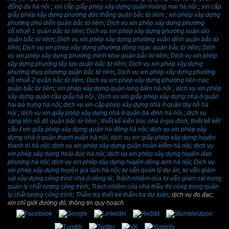
đống đa hà nội
;
xin cấp giấy phép xây dựng quận hoàng mai hà nội
;
xin cấp
giấy phép xây dựng phường đức thắng quận bắc từ liêm
;
xin phép xây dựng
phường phú diến quận bắc từ liêm
;
Dịch vụ xin phép xây dựng phường
cổ nhuế 1 quận bắc từ liêm
;
Dịch vụ xin phép xây dựng phường xuân tảo
quận bắc từ liêm
;
Dịch vụ xin phép xây dựng phường xuân đỉnh quận bắc từ
liêm
;
Dịch vụ xin phép xây dựng phường đông ngạc quận bắc từ liêm
;
Dịch
vụ xin phép xây dựng phường minh khai quận bắc từ liêm
;
Dịch vụ xin phép
xây dựng phường tây tựu quận bắc từ liêm
;
Dịch vụ xin phép xây dựng
phường thụy phương quận bắc từ liêm
;
Dịch vụ xin phép xây dựng phường
cổ nhuế 2 quận bắc từ liêm
;
Dịch vụ xin phép xây dựng phường liên mạc
quận bắc từ liêm
;
xin phép xây dựng quận long biên hà nội
;
dịch vụ xin phép
xây dựng quận cầu giấy hà nội
;
Dịch vụ xin giấy phép xây dựng nhà ở quận
hai bà trưng hà nội
;
dịch vụ xin cấp phép xây dựng nhà ở quận tây hồ hà
nội
;
dịch vụ xin giấy phép xây dựng nhà ở quận ba đình hà nội
;
dịch vụ
sang tên sổ đỏ quận bắc từ liêm
;
thiết kế kiến trúc nhà ở gia đình
;
thiết kế kết
cấu
/
xin giấy phép xây dựng quận hà đông hà nội
;
dịch vụ xin phép xây
dựng nhà ở quận thanh xuân hà nội
;
dịch vụ xin giấy phép xây dựng huyện
thanh trì hà nội
;
dịch vụ xin phép xây dựng quận hoàn kiếm hà nội
;
dịch vụ
xin phép xây dựng hoài đức hà nội
;
dịch vụ xin phép xây dựng huyện đan
phượng hà nội
;
dịch vụ xin phép xây dựng huyện đông anh hà nội
;
Dịch vụ
xin phép xây dựng huyện gia lâm hà nội
;
tư vấn quản lý dự án
;
tư vấn giám
sát xây dựng công trình nhà ở riêng lẻ
;
Trách nhiệm của tư vấn giám sát trong
quản lý chất lượng công trình
;
Trách nhiệm của nhà thầu thi công trong quản
lý chất lượng công trình
;
Thẩm tra thiết kê thẩm tra dự toán
; dịch vụ đo đạc;
xin chỉ giới đường đỏ; thông tin quy hoạch