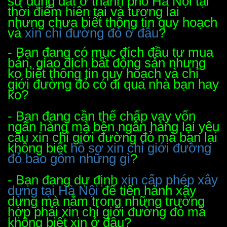
sử dụng đất ở thành phố Hà Nội tại
thời điểm hiên tại và tương lai
nhưng chưa biết thông tin quy hoạch
và
xin chỉ đường đỏ ở đâu
?
- Bạn đang có mục đích đầu tư mua
bán, giao dịch bất động sản nhưng
ko biết thông tin quy hoạch và chỉ
giới đường đỏ có đi qua nhà bạn hay
ko?
- Bạn đang cần thế chấp vay vốn
ngân hàng mà bên ngân hàng lại yêu
cầu xin chỉ giới đường đỏ mà bạn lại
không biết
hồ sơ xin chỉ giới đường
đỏ bao gồm những gì
?
- Bạn đang dự định
xin cấp phép xây
dựng tại Hà Nội
để tiến hành xây
dựng mà nằm trong những trường
hợp phải xin chỉ giới đường đỏ mà
không biết xin ở đâu?