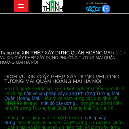
Mr.Thiệp: 0981244588
Trang chủ
XIN PHÉP XÂY DỰNG QUẬN HOÀNG MAI
DỊCH
VỤ XIN GIẤY PHÉP XÂY DỰNG PHƯỜNG TƯƠNG MAI QUẬN
HOÀNG MAI HÀ NỘI
DỊCH VỤ XIN GIẤY PHÉP XÂY DỰNG PHƯỜNG
TƯƠNG MAI QUẬN HOÀNG MAI HÀ NỘI
Với độ ngũ kiến trúc sư, kỹ sư kinh nghiệm nhiều năm thiết
kế và lập
bản vẽ xin phép xây dựng
Phường Tương Mai
Quận Hoàng Mai
. Hiểu rõ và nắm vững các quy định về
thiết kế kiến trúc,
mật độ xây dựng
....trong khu đô thị hiện
hữu Phường Tương Mai Quận Hoàng Mai Tp. Hà Nội.
Chúng tôi sẽ giúp bạn có một bản vẽ
xin phép xây
dựng
theo đúng Quy hoạch của Phường Tương Mai Quận
Hoàng Mai và tận dụng tối đa diện tích, số tầng xây dựng.