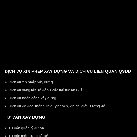
THỤ QUẬN HOÀNG MAI
DỊCH VỤ XIN PHÉP XÂY DỰNG VÀ DỊCH VỤ LIÊN QUAN QSDĐ
Dịch vụ xin phép xây dựng
Dịch vụ sang tên sổ đỏ và các thủ tục nhà đất
Dịch vụ hoàn công xây dựng
Dịch vụ đo đạc, thông tin quy hoạch, xin chỉ giới đường đỏ
TƯ VẤN XÂY DỰNG
Tư vấn quản lý dự án
Tư vấn thẩm tra/ thiết kế