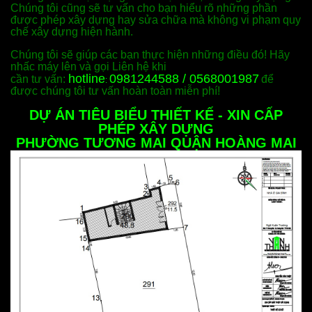
Chúng tôi cũng sẽ tư vấn cho bạn hiểu rõ những phần
được phép xây dựng hay sửa chữa mà không vi phạm quy
chế xây dựng hiện hành.
Chúng tôi sẽ giúp các bạn thực hiện những điều đó! Hãy
nhấc máy lên và gọi Liên hệ khi
hotline
0981244588 / 0568001987
cần tư vấn:
để
:
được chúng tôi tư vấn hoàn toàn miễn phí!
DỰ ÁN TIÊU BIỂU THIẾT KẾ - XIN CẤP
PHÉP XÂY DỰNG
PHƯỜNG TƯƠNG MAI QUẬN HOÀNG MAI