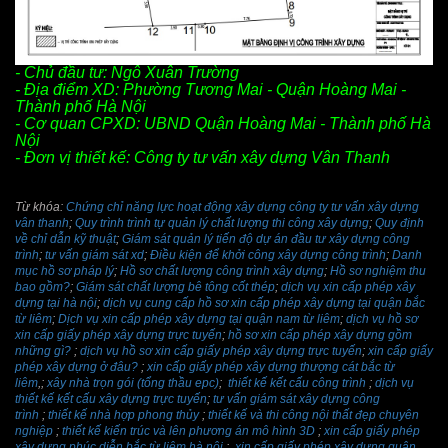
- Chủ đầu tư: Ngô Xuân Trường
- Địa điểm XD: Phường Tương Mai - Quận Hoàng Mai -
Thành phố Hà Nội
- Cơ quan CPXD: UBND Quận Hoàng Mai - Thành phố Hà
Nội
- Đơn vị thiết kế: Công ty tư vấn xây dựng Vân Thanh
Từ khóa:
Chứng chỉ năng lực hoạt động xây dựng công ty tư vấn xây dựng
vân thanh
;
Quy trình trình tự quản lý chất lượng thi công xây dựng
;
Quy định
về chỉ dẫn kỹ thuật
;
Giám sát quản lý tiến độ dự án đầu tư xây dựng công
trình
;
tư vấn giám sát xd
;
Điều kiện để khởi công xây dựng công trình
;
Danh
mục hồ sơ pháp lý
;
Hồ sơ chất lượng công trình xây dựng
;
Hồ sơ nghiệm thu
bao gồm?
;
Giám sát chất lượng bê tông cốt thép
;
dịch vụ xin cấp phép xây
dựng tại hà nội
;
dịch vụ cung cấp hồ sơ xin cấp phép xây dựng tại quận bắc
từ liêm
;
Dịch vụ xin cấp phép xây dựng tại quận nam từ liêm
;
dịch vụ hồ sơ
xin cấp giấy phép xây dựng trực tuyến
;
hồ sơ xin cấp phép xây dựng gồm
những gì?
;
dịch vụ hồ sơ xin cấp giấy phép xây dựng trực tuyến
;
xin cấp giấy
phép xây dựng ở đâu?
;
xin cấp giấy phép xây dựng thượng cát bắc từ
liêm
,;
xây nhà trọn gói (tổng thầu epc)
;
thiết kế kết cấu công trình
;
dịch vụ
thiết kế kết cấu xây dựng trực tuyến
;
tư vấn giám sát xây dựng công
trình
;
thiết kế nhà hợp phong thủy
;
thiết kế và thi công nội thất đẹp chuyên
nghiệp
;
thiết kế kiến trúc và lên phương án mô hình 3D
;
xin cấp giấy phép
xây dựng phúc diễn bắc từ liêm hà nội
;
xin cấp giấy phép xây dựng quận