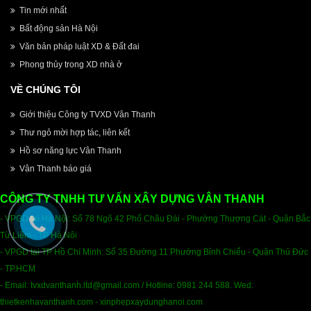
Tin mới nhất
Bất động sản Hà Nội
Văn bản pháp luật XD & Đất đai
Phong thủy trong XD nhà ở
VỀ CHÚNG TÔI
Giới thiệu Công ty TVXD Vân Thanh
Thư ngỏ mời hợp tác, liên kết
Hồ sơ năng lực Vân Thanh
Vân Thanh báo giá
CÔNG TY TNHH TƯ VẤN XÂY DỰNG VÂN THANH
- VPGD tại Hà Nội: Số 78 Ngõ 42 Phố Châu Đài - Phường Thượng Cát - Quận Bắc
Từ Liêm - TP Hà Nôi
- VPGD tại TP Hồ Chí Minh: Số 35 Đường 11 Phường Bỉnh Chiểu - Quận Thủ Đức
- TP.HCM
- Email
:
tvxdvanthanh.ltd@gmail.com /
Hotline: 0981 244 588. Wed:
thietkenhavanthanh.com - xinphepxaydunghanoi.com