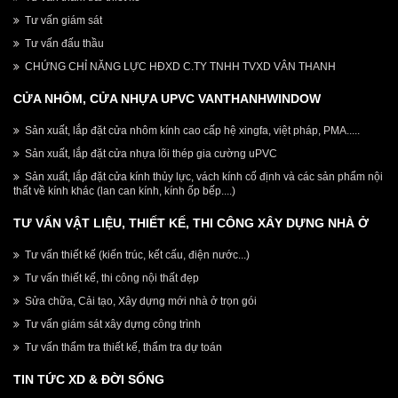
Tư vấn giám sát
Tư vấn đấu thầu
CHỨNG CHỈ NĂNG LỰC HĐXD C.TY TNHH TVXD VÂN THANH
CỬA NHÔM, CỬA NHỰA UPVC VANTHANHWINDOW
Sản xuất, lắp đặt cửa nhôm kính cao cấp hệ xingfa, việt pháp, PMA.....
Sản xuất, lắp đặt cửa nhựa lõi thép gia cường uPVC
Sản xuất, lắp đặt cửa kính thủy lực, vách kính cố định và các sản phẩm nội
thất về kính khác (lan can kính, kính ốp bếp....)
TƯ VẤN VẬT LIỆU, THIẾT KẾ, THI CÔNG XÂY DỰNG NHÀ Ở
Tư vấn thiết kế (kiến trúc, kết cấu, điện nước...)
Tư vấn thiết kế, thi công nội thất đẹp
Sửa chữa, Cải tạo, Xây dựng mới nhà ở trọn gói
Tư vấn giám sát xây dựng công trình
Tư vấn thẩm tra thiết kế, thẩm tra dự toán
TIN TỨC XD & ĐỜI SỐNG