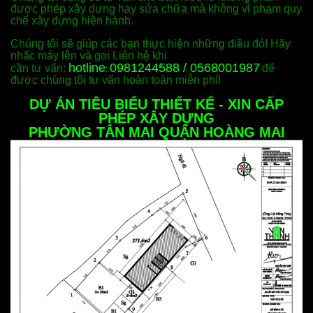
được phép xây dựng hay sửa chữa mà không vi phạm quy
chế xây dựng hiện hành.
Chúng tôi sẽ giúp các bạn thực hiện những điều đó! Hãy
nhấc máy lên và gọi Liên hệ khi
hotline
0981244588 / 0568001987
cần tư vấn:
để
:
được chúng tôi tư vấn hoàn toàn miễn phí!
DỰ ÁN TIÊU BIỂU THIẾT KẾ - XIN CẤP
PHÉP XÂY DỰNG
PHƯỜNG TÂN MAI QUẬN HOÀNG MAI