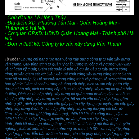
- Chủ đầu tư: Lê Hồng Thúy
- Địa điểm XD: Phường Tân Mai - Quận Hoàng Mai -
Thành phố Hà Nội
- Cơ quan CPXD: UBND Quận Hoàng Mai - Thành phố Hà
Nội
- Đơn vị thiết kế: Công ty tư vấn xây dựng Vân Thanh
Từ khóa:
Chứng chỉ năng lực hoạt động xây dựng công ty tư vấn xây dựng
vân thanh
;
Quy trình trình tự quản lý chất lượng thi công xây dựng
;
Quy định
về chỉ dẫn kỹ thuật
;
Giám sát quản lý tiến độ dự án đầu tư xây dựng công
trình
;
tư vấn giám sát xd
;
Điều kiện để khởi công xây dựng công trình
;
Danh
mục hồ sơ pháp lý
;
Hồ sơ chất lượng công trình xây dựng
;
Hồ sơ nghiệm thu
bao gồm?
;
Giám sát chất lượng bê tông cốt thép
;
dịch vụ xin cấp phép xây
dựng tại hà nội
;
dịch vụ cung cấp hồ sơ xin cấp phép xây dựng tại quận bắc
từ liêm
;
Dịch vụ xin cấp phép xây dựng tại quận nam từ liêm
;
dịch vụ hồ sơ
xin cấp giấy phép xây dựng trực tuyến
;
hồ sơ xin cấp phép xây dựng gồm
những gì?
;
dịch vụ hồ sơ xin cấp giấy phép xây dựng trực tuyến
;
xin cấp giấy
phép xây dựng ở đâu?
;
xin cấp giấy phép xây dựng thượng cát bắc từ
liêm
,;
xây nhà trọn gói (tổng thầu epc)
;
thiết kế kết cấu công trình
;
dịch vụ
thiết kế kết cấu xây dựng trực tuyến
;
tư vấn giám sát xây dựng công
trình
;
thiết kế nhà hợp phong thủy
;
thiết kế và thi công nội thất đẹp chuyên
nghiệp
;
thiết kế kiến trúc và lên phương án mô hình 3D
;
xin cấp giấy phép
xây dựng phúc diễn bắc từ liêm hà nội
;
xin cấp giấy phép xây dựng quận
đống đa hà nội
;
xin cấp giấy phép xây dựng quận hoàng mai hà nội
;
xin cấp