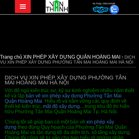
Mr.Thiệp: 0981244588
Trang chủ
XIN PHÉP XÂY DỰNG QUẬN HOÀNG MAI
DỊCH
VỤ XIN PHÉP XÂY DỰNG PHƯỜNG TÂN MAI HOÀNG MAI HÀ NỘI
DỊCH VỤ XIN PHÉP XÂY DỰNG PHƯỜNG TÂN
MAI HOÀNG MAI HÀ NỘI
Với độ ngũ kiến trúc sư, kỹ sư kinh nghiệm nhiều năm thiết
kế và lập
bản vẽ xin phép xây dựng
Phường Tân Mai
Quận Hoàng Mai
. Hiểu rõ và nắm vững các quy định về
thiết kế kiến trúc,
mật độ xây dựng
....trong khu đô thị hiện
hữu Phường Tân Mai Quận Hoàng Mai Tp. Hà Nội.
Chúng tôi sẽ giúp bạn có một bản vẽ
xin phép xây
dựng
theo đúng Quy hoạch của Phường Tân Mai Quận
Hoàng Mai và tận dụng tối đa diện tích, số tầng xây dựng.
Chúng tôi cũng sẽ tư vấn cho bạn hiểu rõ những phần