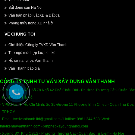
Bất động sản Hà Nội
Văn bản pháp luật XD & Đất đai
Phong thủy trong XD nhà ở
VỀ CHÚNG TÔI
Giới thiệu Công ty TVXD Vân Thanh
Thư ngỏ mời hợp tác, liên kết
Hồ sơ năng lực Vân Thanh
Vân Thanh báo giá
CÔNG TY TNHH TƯ VẤN XÂY DỰNG VÂN THANH
- VPGD tại Hà Nội: Số 78 Ngõ 42 Phố Châu Đài - Phường Thượng Cát - Quận Bắc
Từ Liêm - TP Hà Nôi
- VPGD tại TP Hồ Chí Minh: Số 35 Đường 11 Phường Bỉnh Chiểu - Quận Thủ Đức
- TP.HCM
- Email
:
tvxdvanthanh.ltd@gmail.com /
Hotline: 0981 244 588. Wed:
thietkenhavanthanh.com - xinphepxaydunghanoi.com
- Xưởng SX: Khu CBLS - Phường Thượng Cát - Quận Bắc Từ Liêm - Hà Nội