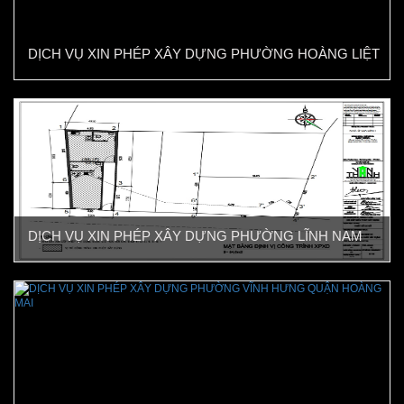
DỊCH VỤ XIN PHÉP XÂY DỰNG PHƯỜNG HOÀNG LIỆT
QUẬN HOÀNG MAI
DỊCH VỤ XIN PHÉP XÂY DỰNG PHƯỜNG LĨNH NAM
QUẬN HOÀNG MAI