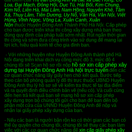
Loa, Đại Mạch, Đông Hội, Dục Tú, Hải Bối, Kim Chung,
Kim Nỗ, Liên Hà, Mai Lâm, Nam Hồng, Nguyên Khê, Tầm
Xá, Thụy Lâm, Tiên Dương, Uy Nỗ, Vân Hà, Vân Nội, Việt
Hùng, Vĩnh Ngọc, Võng La, Xuân Canh, Xuân
Nộn
thuộc
Huyện Đông Anh Thành Phố Hà Nội.
Cấp phép
cho bạn được triển khai thi công xây dựng nhà bạn theo
đúng quy định của pháp luật sớm nhất. Rút ngắn thời gian
thi công và sớm đưa công trình vào sử dụng để mang lại
lợi ích, hiệu quả kinh tế cho gia đình bạn.
- Với những huyện như Huyện Đông Anh thành phố Hà
Nội đang triển khai dịch vụ công mức độ 3, mức độ 4
hồ sơ xin cấp phép xây
chúng tôi sẽ Scan hồ sơ rồi nộp
dựng tại Huyện Đông Anh Hà Nội trực tuyến
đến các
cơ quan chức năng lấy giấy hẹn chờ kết quả. Bước tiếp
theo cán bộ phòng quản lý đô thị trực thuộc UBND Huyện
Đông Anh thụ lý hồ sơ sẽ về kiểm tra thực tế tại địa điểm
và ra quyết định điều chỉnh bản vẽ (nếu có). Và cuối cùng
đến hẹn trả kết quả bạn sẽ mang hồ sơ xin cấp phép
xây dựng trọn bộ chúng tôi gửi cho bạn để bạn đến bộ
phận một cửa của UNND Huyện Đông Anh
để nộp và
nhận lại giấy phép xây dựng của bạn.
- Nếu các bạn là người bận rộn ko có thời gian các bạn có
thể ủy quyền cho chúng tôi, chúng tôi sẽ thay các bạn làm
việc với các cơ quan chức năng để
xin cấp giấy phép xây