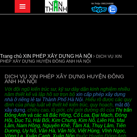
Mr.Thiệp: 0981244588
Trang chủ
XIN PHÉP XÂY DỰNG HÀ NỘI
DỊCH VỤ XIN
PHÉP XÂY DỰNG HUYỆN ĐÔNG ANH HÀ NỘI
DỊCH VỤ XIN PHÉP XÂY DỰNG HUYỆN ĐÔNG
ANH HÀ NỘI
Với đội ngũ kiến trúc sư, kỹ sư dày dặn kinh nghiệm nhiều
năm thiết kế và lập hồ sơ trọn bộ
xin cấp phép xây dựng
nhà ở riêng lẻ tại Thành Phố Hà Nội
. Hiểu rõ được các quy
định của pháp luật về thiết kế kiến trúc, quy hoạch,
mật độ
xây dựng
, chiều cao, lộ giới, chỉ giới đường đỏ của
Thị trấn
Đông Anh và các xã Bắc Hồng, Cổ Loa, Đại Mạch, Đông
Hội, Dục Tú, Hải Bối, Kim Chung, Kim Nỗ, Liên Hà, Mai
Lâm, Nam Hồng, Nguyên Khê, Tầm Xá, Thụy Lâm, Tiên
Dương, Uy Nỗ, Vân Hà, Vân Nội, Việt Hùng, Vĩnh Ngọc,
Võng La, Xuân Canh, Xuân Nộn
thuộc
Huyện Đông Anh