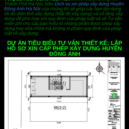
Thành Phố Hà Nội. Nên
Dịch vụ xin phép xây dựng Huyện
Đông Anh Hà Nội
của chúng tôi sẽ giúp các bạn tận dụng
tối đa diện tích xây dựng (Mật độ xây dựng) và số tầng xây
dựng để phù hợp với quy định của pháp luật và sẽ Tư vấn
miễn phí cho các bạn hiểu rõ những phần được phép xây
dựng hay sửa chữa mà không vi phạm quy định của pháp
luật về xây dựng.
DỰ ÁN TIÊU BIỂU TƯ VẤN THIẾT KẾ; LẬP
HỒ SƠ XIN CẤP PHÉP XÂY DỰNG HUY
ỆN
ĐÔNG ANH