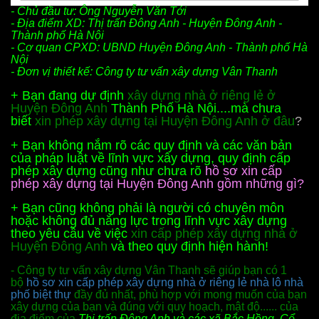
- Chủ đầu tư: Ông Nguyễn Văn Tới
- Địa điểm XD: Thị trấn Đông Anh
- Huy
ện Đông Anh -
Thành phố Hà Nội
- Cơ quan CPXD: UBND
Huy
ện Đông Anh - Thành phố Hà
Nội
- Đơn vị thiết kế: Công ty tư vấn xây dựng Vân Thanh
+ Bạn đang dự định
xây dựng nhà ở riêng lẻ ở
Huy
ện Đông Anh
Thành Phố Hà Nội....mà chưa
biết
xin phép xây dựng tại Huy
ện Đông Anh ở đâu
?
+ Bạn không nắm rõ các quy định và các văn bản
của pháp luật về lĩnh vực xây dựng, quy định cấp
phép xây dựng cũng như chưa rõ
hồ sơ xin cấp
phép xây dựng tại Huy
ện Đông Anh
gồm những gì?
+ Bạn cũng không phải là người có chuyên môn
hoặc không đủ năng lực trong lĩnh vực xây dựng
theo yêu cầu về việc
xin cấp phép xây dựng nhà ở
Huy
ện Đông Anh
và theo quy định hiện hành!
- Công ty tư vấn xây dựng Vân Thanh sẽ giúp bạn có 1
bộ
hồ sơ xin cấp phép xây dựng nhà ở riêng lẻ nhà lô nhà
phố biệt thự
đầy đủ nhất, phù hợp với mong muốn của bạn
xây dựng của bạn và đúng với quy hoạch, mật độ...... của
địa điểm của
Thị trấn Đông Anh và các xã Bắc Hồng, Cổ