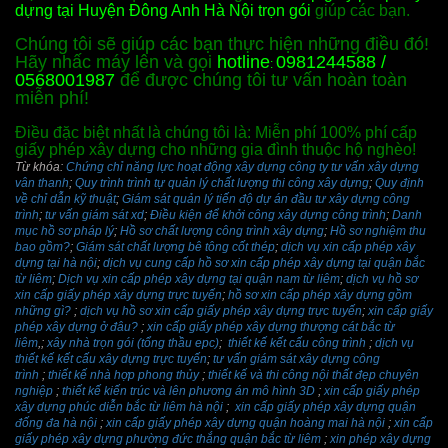
dựng tại Huyện Đông Anh Hà Nội trọn gói
giúp các bạn.
Chúng tôi sẽ giúp các bạn thực hiện những điều đó!
Hãy nhấc máy lên và gọi
hotline
0981244588 /
:
0568001987
để được chúng tôi tư vấn hoàn toàn
miễn phí!
Điều đặc biệt nhất là chúng tôi là: Miễn phí 100% phí cấp
giấy phép xây dựng cho những gia đình thuộc hộ nghèo!
Từ khóa:
Chứng chỉ năng lực hoạt động xây dựng công ty tư vấn xây dựng
vân thanh
;
Quy trình trình tự quản lý chất lượng thi công xây dựng
;
Quy định
về chỉ dẫn kỹ thuật
;
Giám sát quản lý tiến độ dự án đầu tư xây dựng công
trình
;
tư vấn giám sát xd
;
Điều kiện để khởi công xây dựng công trình
;
Danh
mục hồ sơ pháp lý
;
Hồ sơ chất lượng công trình xây dựng
;
Hồ sơ nghiệm thu
bao gồm?
;
Giám sát chất lượng bê tông cốt thép
;
dịch vụ xin cấp phép xây
dựng tại hà nội
;
dịch vụ cung cấp hồ sơ xin cấp phép xây dựng tại quận bắc
từ liêm
;
Dịch vụ xin cấp phép xây dựng tại quận nam từ liêm
;
dịch vụ hồ sơ
xin cấp giấy phép xây dựng trực tuyến
;
hồ sơ xin cấp phép xây dựng gồm
những gì?
;
dịch vụ hồ sơ xin cấp giấy phép xây dựng trực tuyến
;
xin cấp giấy
phép xây dựng ở đâu?
;
xin cấp giấy phép xây dựng thượng cát bắc từ
liêm
,;
xây nhà trọn gói (tổng thầu epc)
;
thiết kế kết cấu công trình
;
dịch vụ
thiết kế kết cấu xây dựng trực tuyến
;
tư vấn giám sát xây dựng công
trình
;
thiết kế nhà hợp phong thủy
;
thiết kế và thi công nội thất đẹp chuyên
nghiệp
;
thiết kế kiến trúc và lên phương án mô hình 3D
;
xin cấp giấy phép
xây dựng phúc diễn bắc từ liêm hà nội
;
xin cấp giấy phép xây dựng quận
đống đa hà nội
;
xin cấp giấy phép xây dựng quận hoàng mai hà nội
;
xin cấp
giấy phép xây dựng phường đức thắng quận bắc từ liêm
;
xin phép xây dựng