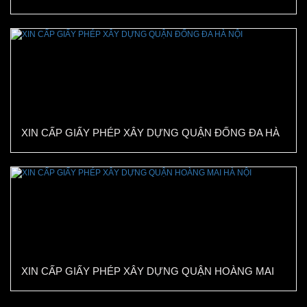
GÌ?
XIN CẤP GIẤY PHÉP XÂY DỰNG QUẬN ĐỐNG ĐA HÀ
NỘI
XIN CẤP GIẤY PHÉP XÂY DỰNG QUẬN HOÀNG MAI
HÀ NỘI