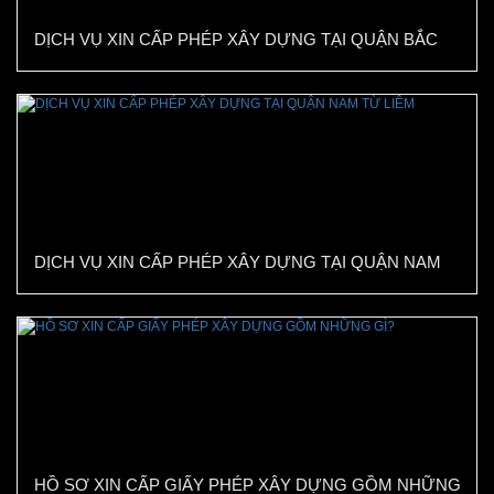
DỊCH VỤ XIN CẤP PHÉP XÂY DỰNG TẠI QUẬN BẮC
TỪ LIÊM
DỊCH VỤ XIN CẤP PHÉP XÂY DỰNG TẠI QUẬN NAM
TỪ LIÊM
HỒ SƠ XIN CẤP GIẤY PHÉP XÂY DỰNG GỒM NHỮNG