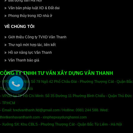
Bất động sản Hà Nội
Văn bản pháp luật XD & Đất đai
Phong thủy trong XD nhà ở
VỀ CHÚNG TÔI
Giới thiệu Công ty TVXD Vân Thanh
Thư ngỏ mời hợp tác, liên kết
Hồ sơ năng lực Vân Thanh
Vân Thanh báo giá
CÔNG TY TNHH TƯ VẤN XÂY DỰNG VÂN THANH
- VPGD tại Hà Nội: Số 78 Ngõ 42 Phố Châu Đài - Phường Thượng Cát - Quận Bắc
Từ Liêm - TP Hà Nôi
- VPGD tại TP Hồ Chí Minh: Số 35 Đường 11 Phường Bỉnh Chiểu - Quận Thủ Đức
- TP.HCM
- Email
:
tvxdvanthanh.ltd@gmail.com /
Hotline: 0981 244 588. Wed:
thietkenhavanthanh.com - xinphepxaydunghanoi.com
- Xưởng SX: Khu CBLS - Phường Thượng Cát - Quận Bắc Từ Liêm - Hà Nội