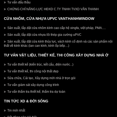
Tư vấn đấu thầu
CHỨNG CHỈ NĂNG LỰC HĐXD C.TY TNHH TVXD VÂN THANH
CỬA NHÔM, CỬA NHỰA UPVC VANTHANHWINDOW
Sản xuất, lắp đặt cửa nhôm kính cao cấp hệ xingfa, việt pháp, PMA.....
Sản xuất, lắp đặt cửa nhựa lõi thép gia cường uPVC
Sản xuất, lắp đặt cửa kính thủy lực, vách kính cố định và các sản phẩm nội
thất về kính khác (lan can kính, kính ốp bếp....)
TƯ VẤN VẬT LIỆU, THIẾT KẾ, THI CÔNG XÂY DỰNG NHÀ Ở
Tư vấn thiết kế (kiến trúc, kết cấu, điện nước...)
Tư vấn thiết kế, thi công nội thất đẹp
Sửa chữa, Cải tạo, Xây dựng mới nhà ở trọn gói
Tư vấn giám sát xây dựng công trình
Tư vấn thẩm tra thiết kế, thẩm tra dự toán
TIN TỨC XD & ĐỜI SỐNG
Tin mới nhất