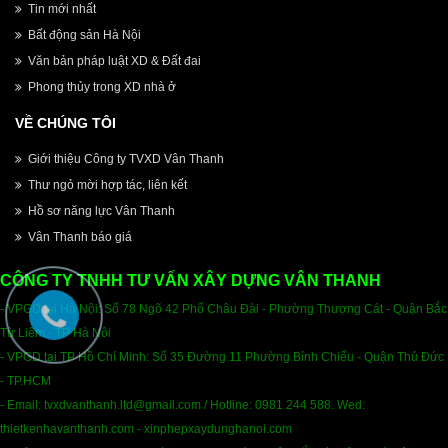
Tin mới nhất
Bất động sản Hà Nội
Văn bản pháp luật XD & Đất đai
Phong thủy trong XD nhà ở
VỀ CHÚNG TÔI
Giới thiệu Công ty TVXD Vân Thanh
Thư ngỏ mời hợp tác, liên kết
Hồ sơ năng lực Vân Thanh
Vân Thanh báo giá
CÔNG TY TNHH TƯ VẤN XÂY DỰNG VÂN THANH
- VPGD tại Hà Nội: Số 78 Ngõ 42 Phố Châu Đài - Phường Thượng Cát - Quận Bắc
Từ Liêm - TP Hà Nôi
- VPGD tại TP Hồ Chí Minh: Số 35 Đường 11 Phường Bỉnh Chiểu - Quận Thủ Đức
- TP.HCM
- Email
:
tvxdvanthanh.ltd@gmail.com /
Hotline: 0981 244 588. Wed:
thietkenhavanthanh.com - xinphepxaydunghanoi.com