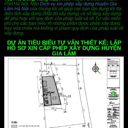
Phố Hà Nội. Nên
Dịch vụ xin phép xây dựng Huyện Gia
Lâm Hà Nội
của chúng tôi sẽ giúp các bạn tận dụng tối đa
diện tích xây dựng (Mật độ xây dựng) và số tầng xây dựng
để phù hợp với quy định của pháp luật và sẽ Tư vấn miễn
phí cho các bạn hiểu rõ những phần được phép xây dựng
hay sửa chữa mà không vi phạm quy định của pháp luật về
xây dựng.
DỰ ÁN TIÊU BIỂU TƯ VẤN THIẾT KẾ; LẬP
HỒ SƠ XIN CẤP PHÉP XÂY DỰNG HUY
ỆN
GIA LÂM