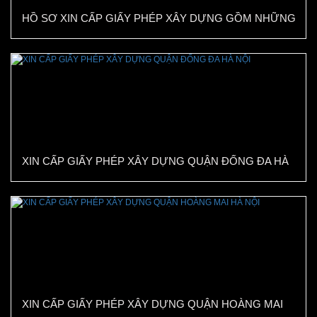
HỒ SƠ XIN CẤP GIẤY PHÉP XÂY DỰNG GỒM NHỮNG
GÌ?
XIN CẤP GIẤY PHÉP XÂY DỰNG QUẬN ĐỐNG ĐA HÀ
NỘI
XIN CẤP GIẤY PHÉP XÂY DỰNG QUẬN HOÀNG MAI