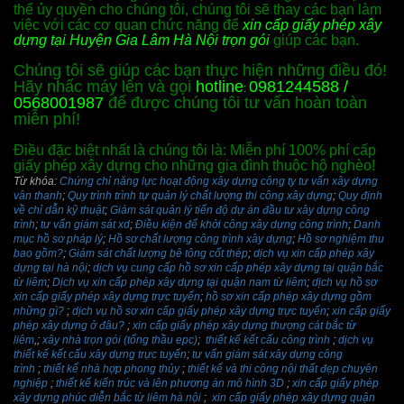
thể ủy quyền cho chúng tôi, chúng tôi sẽ thay các bạn làm
việc với các cơ quan chức năng để
xin cấp giấy phép xây
dựng tại Huyện Gia Lâm Hà Nội trọn gói
giúp các bạn.
Chúng tôi sẽ giúp các bạn thực hiện những điều đó!
Hãy nhấc máy lên và gọi
hotline
0981244588 /
:
0568001987
để được chúng tôi tư vấn hoàn toàn
miễn phí!
Điều đặc biệt nhất là chúng tôi là: Miễn phí 100% phí cấp
giấy phép xây dựng cho những gia đình thuộc hộ nghèo!
Từ khóa:
Chứng chỉ năng lực hoạt động xây dựng công ty tư vấn xây dựng
vân thanh
;
Quy trình trình tự quản lý chất lượng thi công xây dựng
;
Quy định
về chỉ dẫn kỹ thuật
;
Giám sát quản lý tiến độ dự án đầu tư xây dựng công
trình
;
tư vấn giám sát xd
;
Điều kiện để khởi công xây dựng công trình
;
Danh
mục hồ sơ pháp lý
;
Hồ sơ chất lượng công trình xây dựng
;
Hồ sơ nghiệm thu
bao gồm?
;
Giám sát chất lượng bê tông cốt thép
;
dịch vụ xin cấp phép xây
dựng tại hà nội
;
dịch vụ cung cấp hồ sơ xin cấp phép xây dựng tại quận bắc
từ liêm
;
Dịch vụ xin cấp phép xây dựng tại quận nam từ liêm
;
dịch vụ hồ sơ
xin cấp giấy phép xây dựng trực tuyến
;
hồ sơ xin cấp phép xây dựng gồm
những gì?
;
dịch vụ hồ sơ xin cấp giấy phép xây dựng trực tuyến
;
xin cấp giấy
phép xây dựng ở đâu?
;
xin cấp giấy phép xây dựng thượng cát bắc từ
liêm
,;
xây nhà trọn gói (tổng thầu epc)
;
thiết kế kết cấu công trình
;
dịch vụ
thiết kế kết cấu xây dựng trực tuyến
;
tư vấn giám sát xây dựng công
trình
;
thiết kế nhà hợp phong thủy
;
thiết kế và thi công nội thất đẹp chuyên
nghiệp
;
thiết kế kiến trúc và lên phương án mô hình 3D
;
xin cấp giấy phép
xây dựng phúc diễn bắc từ liêm hà nội
;
xin cấp giấy phép xây dựng quận