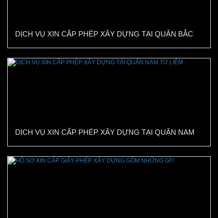
DỊCH VỤ XIN CẤP PHÉP XÂY DỰNG TẠI QUẬN BẮC
TỪ LIÊM
DỊCH VỤ XIN CẤP PHÉP XÂY DỰNG TẠI QUẬN NAM
TỪ LIÊM