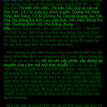
xây dựng của bạn và đúng với quy hoạch, mật độ...... của
địa điểm
Thị trấn Yên Viên, Thị trấn Trâu Quỳ và các xã :
Kim Sơn , Lệ Chi, Kiêu Kỵ, Đình Xuyên, Dương Hà, Ninh
Hiệp, Bát Tràng, Cổ Bi, Dương Xá, Dương Quang, Đa Tốn,
Phú Thị, Đặng Xá, Kim Lan, Văn Đức, Yên Viên, Đông Dư,
Yên Thường (Đình Vỹ), Phù Đổng, Trung
Mầu
thuộc
Huyện Gia Lâm Thành Phố Hà Nội.
Cấp phép
cho bạn được triển khai thi công xây dựng nhà bạn theo
đúng quy định của pháp luật sớm nhất. Rút ngắn thời gian
thi công và sớm đưa công trình vào sử dụng để mang lại
lợi ích, hiệu quả kinh tế cho gia đình bạn.
- Với những huyện như Huyện Gia Lâm thành phố Hà Nội
đang triển khai dịch vụ công mức độ 3, mức độ 4 chúng tôi
hồ sơ xin cấp phép xây dựng tại
sẽ Scan hồ sơ rồi nộp
Huyện Gia Lâm Hà Nội trực tuyến
đến các cơ quan
chức năng lấy giấy hẹn chờ kết quả. Bước tiếp theo cán
bộ phòng quản lý đô thị trực thuộc UBND Huyện Gia Lâm
thụ lý hồ sơ sẽ về kiểm tra thực tế tại địa điểm và ra quyết
định điều chỉnh bản vẽ (nếu có). Và cuối cùng đến hẹn trả
kết quả bạn sẽ mang hồ sơ xin cấp phép xây dựng trọn bộ
chúng tôi gửi cho bạn để bạn đến bộ phận một cửa của
UNND Huyện Gia Lâm
để nộp và nhận lại giấy phép xây
dựng của bạn.
- Nếu các bạn là người bận rộn ko có thời gian các bạn có