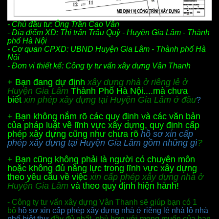
- Chủ đầu tư: Ông Trần Cao Vân
- Địa điểm XD: Thị trấn Trâu Quỳ
- Huy
ện Gia Lâm - Thành
phố Hà Nội
- Cơ quan CPXD: UBND
Huy
ện Gia Lâm - Thành phố Hà
Nội
- Đơn vị thiết kế: Công ty tư vấn xây dựng Vân Thanh
+ Bạn đang dự định
xây dựng nhà ở riêng lẻ ở
Huy
ện Gia Lâm
Thành Phố Hà Nội....mà chưa
biết
xin phép xây dựng tại Huy
ện Gia Lâm ở đâu
?
+ Bạn không nắm rõ các quy định và các văn bản
của pháp luật về lĩnh vực xây dựng, quy định cấp
phép xây dựng cũng như chưa rõ
hồ sơ xin cấp
phép xây dựng tại Huyện Gia Lâm
gồm những gì
?
+ Bạn cũng không phải là người có chuyên môn
hoặc không đủ năng lực trong lĩnh vực xây dựng
theo yêu cầu về việc
xin cấp phép xây dựng nhà ở
Huy
ện Gia Lâm
và theo quy định hiện hành!
- Công ty tư vấn xây dựng Vân Thanh sẽ giúp bạn có 1
bộ
hồ sơ xin cấp phép xây dựng nhà ở riêng lẻ nhà lô nhà
phố biệt thự
đầy đủ nhất, phù hợp với mong muốn của bạn