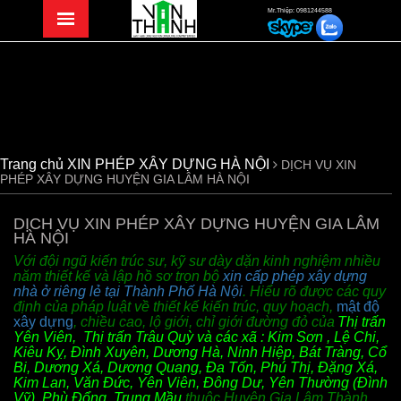
Mr.Thiệp: 0981244588
Trang chủ
XIN PHÉP XÂY DỰNG HÀ NỘI
DỊCH VỤ XIN
PHÉP XÂY DỰNG HUYỆN GIA LÂM HÀ NỘI
DỊCH VỤ XIN PHÉP XÂY DỰNG HUYỆN GIA LÂM
HÀ NỘI
Với đội ngũ kiến trúc sư, kỹ sư dày dặn kinh nghiệm nhiều
năm thiết kế và lập hồ sơ trọn bộ
xin cấp phép xây dựng
nhà ở riêng lẻ tại Thành Phố Hà Nội
. Hiểu rõ được các quy
định của pháp luật về thiết kế kiến trúc, quy hoạch,
mật độ
xây dựng
, chiều cao, lộ giới, chỉ giới đường đỏ của
Thị trấn
Yên Viên, Thị trấn Trâu Quỳ và các xã : Kim Sơn , Lệ Chi,
Kiêu Kỵ, Đình Xuyên, Dương Hà, Ninh Hiệp, Bát Tràng, Cổ
Bi, Dương Xá, Dương Quang, Đa Tốn, Phú Thị, Đặng Xá,
Kim Lan, Văn Đức, Yên Viên, Đông Dư, Yên Thường (Đình
Vỹ), Phù Đổng, Trung Mầu
thuộc
Huyện Gia Lâm Thành