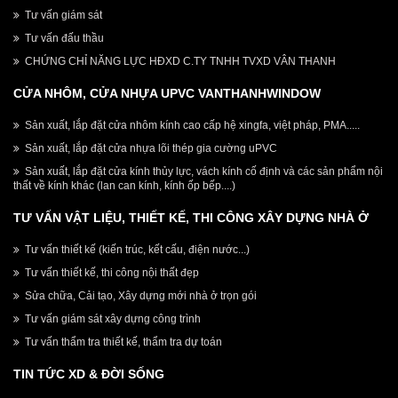
Tư vấn giám sát
Tư vấn đấu thầu
CHỨNG CHỈ NĂNG LỰC HĐXD C.TY TNHH TVXD VÂN THANH
CỬA NHÔM, CỬA NHỰA UPVC VANTHANHWINDOW
Sản xuất, lắp đặt cửa nhôm kính cao cấp hệ xingfa, việt pháp, PMA.....
Sản xuất, lắp đặt cửa nhựa lõi thép gia cường uPVC
Sản xuất, lắp đặt cửa kính thủy lực, vách kính cố định và các sản phẩm nội
thất về kính khác (lan can kính, kính ốp bếp....)
TƯ VẤN VẬT LIỆU, THIẾT KẾ, THI CÔNG XÂY DỰNG NHÀ Ở
Tư vấn thiết kế (kiến trúc, kết cấu, điện nước...)
Tư vấn thiết kế, thi công nội thất đẹp
Sửa chữa, Cải tạo, Xây dựng mới nhà ở trọn gói
Tư vấn giám sát xây dựng công trình
Tư vấn thẩm tra thiết kế, thẩm tra dự toán
TIN TỨC XD & ĐỜI SỐNG